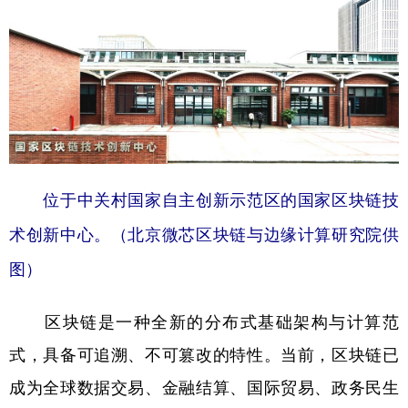
学术中国
乡村振兴
银龄
溯源中国
城市
旅游
能源
会展
彩票
娱乐
时尚
悦读
公益
一带一路
亚太网
上市公司
文化产业
位于中关村国家自主创新示范区的国家区块链技
术创新中心。（北京微芯区块链与边缘计算研究院供
地方频道
图）
北京
天津
河北
山西
区块链是一种全新的分布式基础架构与计算范
辽宁
吉林
上海
江苏
式，具备可追溯、不可篡改的特性。当前，区块链已
浙江
安徽
福建
江西
成为全球数据交易、金融结算、国际贸易、政务民生