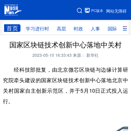
手机版
PC版本
网站无障碍
网站地图
首页
学习进行时
高层
时政
人事
国际
财
国家区块链技术创新中心落地中关村
学习进行时
高层
时政
人事
2023-05-10 16:33:43
来源： 新华社
国际
财经
网评
港澳
经科技部批复，由北京微芯区块链与边缘计算研
台湾
思客智库
全球连线
教育
究院牵头建设的国家区块链技术创新中心落地北京中
科技
科创
量子
体育
关村国家自主创新示范区，并于5月10日正式投入运
文化
书画
健康
军事
行。
访谈
视频
图片
政务
法律
中央文件
金融
汽车
食品
人居
信息化
数字经济