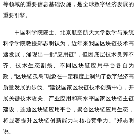
山东
河南
湖北
湖南
等领域的重要信息基础设施，是全球数字经济发展的
重要引擎。
广东
广西
海南
重庆
四川
贵州
云南
西藏
中国科学院院士、北京航空航天大学数学与系统
陕西
甘肃
青海
宁夏
科学学院教授郑志明认为，近年来我国区块链技术高
速发展，涌现出一批“应用链”，但因底层技术良莠不
新疆
内蒙古
黑龙江
齐、技术生态割裂、不同区块链应用平台各自为
政，“区块链孤岛”现象在一定程度上制约了数字经济高
多语种频道
质量发展的步伐。“建设国家区块链技术创新中心，开
English
Español
Français
عربى
展关键技术攻关、产业应用和高水平国家区块链主链
Русский язык
日本語
한국어
建设，连通区块链应用平台，聚合区块链应用生态，
Deutsch
Português
将显著提升区块链创新能力与核心竞争力。”郑志明
说。