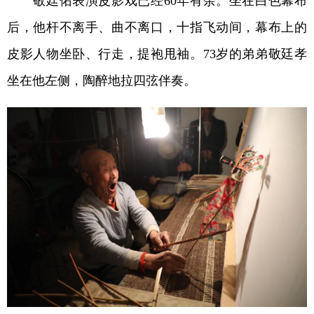
敬廷佑表演皮影戏已经60年有余。坐在白色幕布
后，他杆不离手、曲不离口，十指飞动间，幕布上的
学术中国
乡村振兴
银龄
溯源中国
皮影人物坐卧、行走，提袍甩袖。73岁的弟弟敬廷孝
城市
旅游
能源
会展
坐在他左侧，陶醉地拉四弦伴奏。
彩票
娱乐
时尚
悦读
公益
一带一路
亚太网
上市公司
文化产业
地方频道
北京
天津
河北
山西
辽宁
吉林
上海
江苏
浙江
安徽
福建
江西