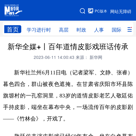
手机版
PC版本
网站无障碍
网站地图
首页
学习进行时
高层
时政
人事
国际
财
新华全媒+丨百年道情皮影戏班话传承
学习进行时
高层
时政
人事
2023-06-11 14:00:43
来源： 新华网
国际
财经
网评
港澳
台湾
思客智库
全球连线
教育
新华社兰州6月11日电（记者梁军、文静、张睿）
暮色四合，群山被夜色遮掩。在甘肃省庆阳市环县陈
科技
科创
量子
体育
旗塬村的一孔窑洞里，83岁的道情皮影老艺人敬廷佑
文化
书画
健康
军事
手持皮影，端坐在幕布中央，一场流传百年的皮影剧
访谈
视频
图片
政务
——《竹林会》，开戏了。
法律
中央文件
金融
汽车
食品
人居
信息化
数字经济