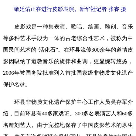
山东
河南
湖北
湖南
敬廷佑正在进行皮影表演。新华社记者 张睿 摄
广东
广西
海南
重庆
皮影戏是一种集表演、歌唱、绘画、雕刻、音乐
四川
贵州
云南
西藏
等多种艺术手段为一体的古老综合性艺术，被称为中
陕西
甘肃
青海
宁夏
国民间艺术的“活化石”。在环县流传300余年的道情皮
新疆
内蒙古
黑龙江
影因吸纳了道教音乐的旋律和曲调，更显婉转悠扬，
2006年被国务院批准列入首批国家级非物质文化遗产
多语种频道
保护名录。
English
Español
Français
عربى
环县非物质文化遗产保护中心工作人员吴存军介
Русский язык
日本語
한국어
绍，目前环县有40多家戏班、300多名表演艺人和60多
Deutsch
Português
名雕刻艺人。由于完整地保存了中国皮影艺术的原生