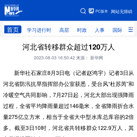
手机版
PC版本
网站无障碍
网站地图
首页
学习进行时
高层
时政
人事
国际
财
河北省转移群众超过120万人
学习进行时
高层
时政
人事
2023-08-03 16:50:42
来源： 新华网
国际
财经
网评
港澳
新华社石家庄8月3日电（记者赵鸿宇）记者3日从
台湾
思客智库
全球连线
教育
河北省防汛抗旱指挥部办公室获悉，受台风“杜苏芮”和
科技
科创
量子
体育
冷暖空气共同影响，7月27日起，河北大部出现强降雨
文化
书画
健康
军事
过程，全省平均降雨量超过146毫米，全省降雨折合水
访谈
视频
图片
政务
量275亿立方米，相当于全省大中型水库总库容的2倍
法律
中央文件
金融
汽车
多。截至3日10时，河北省共转移群众122.9万人，其
食品
人居
信息化
数字经济