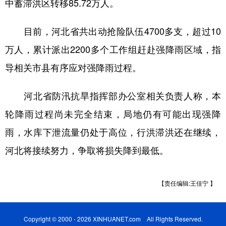
中蓄滞洪区转移85.72万人。
学术中国
乡村振兴
银龄
溯源中国
目前，河北省共出动抢险队伍4700多支，超过10
城市
旅游
能源
会展
万人，累计派出2200多个工作组赶赴强降雨区域，指
彩票
娱乐
时尚
悦读
导相关市县有序应对强降雨过程。
公益
一带一路
亚太网
上市公司
河北省防汛抗旱指挥部办公室相关负责人称，本
文化产业
轮降雨过程尚未完全结束，局地仍有可能出现强降
雨，水库下泄流量仍处于高位，行洪滞洪还在继续，
地方频道
河北将接续努力，争取将损失降到最低。
北京
天津
河北
山西
【责任编辑:王佳宁 】
辽宁
吉林
上海
江苏
浙江
安徽
福建
江西
Copyright © 2000 - 2026 XINHUANET.com All Rights Reserved.