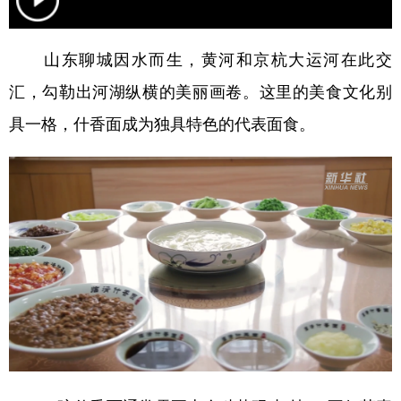
学术中国
乡村振兴
银龄
溯源中国
山东聊城因水而生，黄河和京杭大运河在此交
城市
旅游
能源
会展
汇，勾勒出河湖纵横的美丽画卷。这里的美食文化别
彩票
娱乐
时尚
悦读
具一格，什香面成为独具特色的代表面食。
公益
一带一路
亚太网
上市公司
文化产业
地方频道
北京
天津
河北
山西
辽宁
吉林
上海
江苏
浙江
安徽
福建
江西