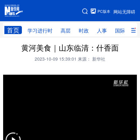
手机版
PC版本
网站无障碍
网站地图
首页
学习进行时
高层
时政
人事
国际
财
黄河美食｜山东临清：什香面
学习进行时
高层
时政
人事
2023-10-09 15:39:01
来源： 新华社
国际
财经
网评
港澳
台湾
思客智库
全球连线
教育
科技
科创
量子
体育
文化
书画
健康
军事
访谈
视频
图片
政务
法律
中央文件
金融
汽车
食品
人居
信息化
数字经济