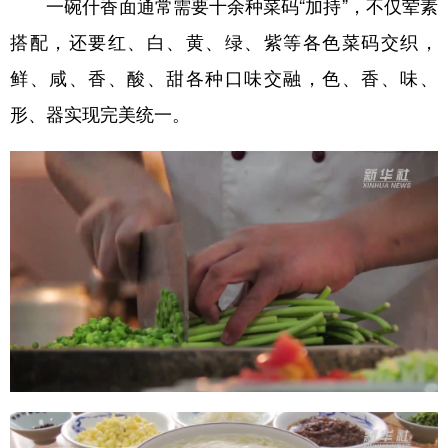
一碗什香面通常需要十余种菜码“加持”，不仅荤素
山东
河南
湖北
湖南
搭配，还要红、白、黄、绿、紫等各色菜码交织，
广东
广西
海南
重庆
鲜、咸、香、酸、甜各种口味交融，色、香、味、
四川
贵州
云南
西藏
形、器实现完美统一。
陕西
甘肃
青海
宁夏
新疆
内蒙古
黑龙江
多语种频道
English
Español
Français
عربى
Русский язык
日本語
한국어
Deutsch
Português