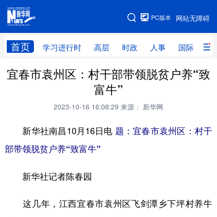
手机版
PC版本
网站无障碍
网站地图
首页
学习进行时
高层
时政
人事
国际
财
宜春市袁州区：村干部带领脱贫户养“致
学习进行时
高层
时政
人事
富牛”
国际
财经
网评
港澳
2023-10-16 16:08:29
来源： 新华网
台湾
思客智库
全球连线
教育
新华社南昌10月16日电
题：宜春市袁州区：村干
科技
科创
量子
体育
部带领脱贫户养“致富牛”
文化
书画
健康
军事
新华社记者陈春园
访谈
视频
图片
政务
法律
中央文件
金融
汽车
这几年，江西宜春市袁州区飞剑潭乡下坪村养牛
食品
人居
信息化
数字经济