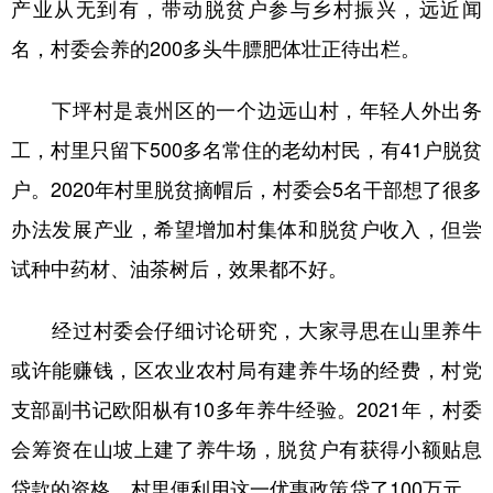
产业从无到有，带动脱贫户参与乡村振兴，远近闻
学术中国
乡村振兴
银龄
溯源中国
名，村委会养的200多头牛膘肥体壮正待出栏。
城市
旅游
能源
会展
下坪村是袁州区的一个边远山村，年轻人外出务
彩票
娱乐
时尚
悦读
工，村里只留下500多名常住的老幼村民，有41户脱贫
公益
一带一路
亚太网
上市公司
户。2020年村里脱贫摘帽后，村委会5名干部想了很多
办法发展产业，希望增加村集体和脱贫户收入，但尝
文化产业
试种中药材、油茶树后，效果都不好。
地方频道
经过村委会仔细讨论研究，大家寻思在山里养牛
北京
天津
河北
山西
或许能赚钱，区农业农村局有建养牛场的经费，村党
支部副书记欧阳枞有10多年养牛经验。2021年，村委
辽宁
吉林
上海
江苏
会筹资在山坡上建了养牛场，脱贫户有获得小额贴息
浙江
安徽
福建
江西
贷款的资格，村里便利用这一优惠政策贷了100万元，