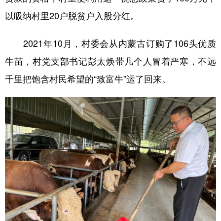
山东
河南
湖北
湖南
以吸纳村里20户脱贫户入股分红。
广东
广西
海南
重庆
2021年10月，村委会从内蒙古订购了106头优质
四川
贵州
云南
西藏
牛苗，村党支部书记彭太焕带几个人冒着严寒，不远
陕西
甘肃
青海
宁夏
千里把饱含村民希望的“致富牛”运了回来。
新疆
内蒙古
黑龙江
多语种频道
English
Español
Français
عربى
Русский язык
日本語
한국어
Deutsch
Português