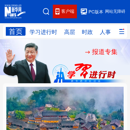
客户端
网站无障碍
PC版本
首页
网站地图
学习进行时
高层
时政
人事
国际
报道专集
学习进行时
高层
时政
人事
国际
财经
网评
港澳
台湾
思客智库
全球连线
教育
科技
科创
量子
体育
文化
书画
健康
军事
“我是人民的勤务员”
铸魂强党丨建设堪当民
访谈
视频
图片
政务