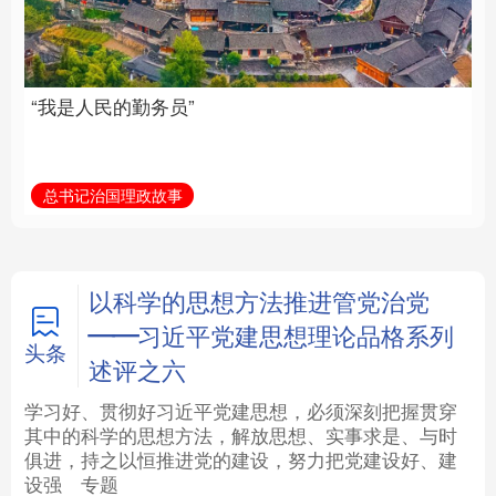
族复兴重任的高素质干
部队伍
法律
中央文件
金融
汽车
总书记治国理政故事
学习新语
食品
人居
信息化
数字经济
学术中国
乡村振兴
银龄
溯源中国
以科学的思想方法推进管党治党
——习近平党建思想理论品格系列
城市
旅游
能源
会展
头条
述评之六
彩票
娱乐
时尚
悦读
学习好、贯彻好习近平党建思想，必须深刻把握贯穿
其中的科学的思想方法，解放思想、实事求是、与时
俱进，持之以恒推进党的建设，努力把党建设好、建
公益
一带一路
亚太网
上市公司
设强
专题
文化产业
地方频道