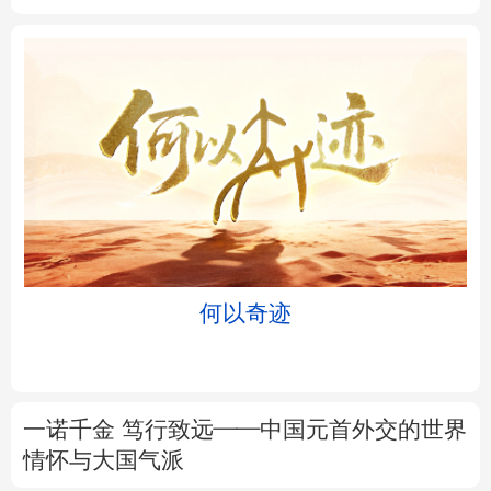
北京
天津
河北
山西
辽宁
吉林
上海
江苏
浙江
安徽
福建
江西
何以奇迹
山东
河南
湖北
湖南
广东
广西
海南
重庆
一诺千金 笃行致远——中国元首外交的世界
四川
贵州
云南
西藏
情怀与大国气派
陕西
甘肃
青海
宁夏
在开放创新合作中促进共同繁荣
新疆
内蒙古
黑龙江