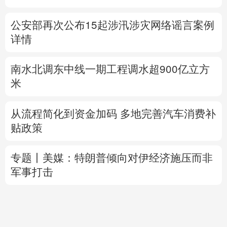
南水北调东中线一期工程调水超900亿立方
米
从流程简化到资金加码 多地完善汽车消费补
贴政策
专题丨
美媒：特朗普倾向对伊经济施压而非
军事打击
内塔尼亚胡拒加沙和平计划 以美一唱一和？
乌方想自产“爱国者”拦截弹 美军火商怕被分
蛋糕？