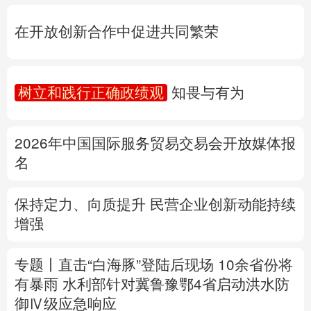
树立和践行正确政绩观
知畏与有为
多语种频道
2026年中国国际服务贸易交易会开放媒体报
English
Español
Français
عربى
名
Русский язык
日本語
한국어
保持定力、向质提升 民营企业创新动能持续
Deutsch
Português
增强
专题丨
直击“白海豚”登陆后现场
10余省份将
有暴雨
水利部针对冀鲁豫鄂4省启动洪水防
御Ⅳ级应急响应
公安部再次公布15起涉汛涉灾网络谣言案例
详情