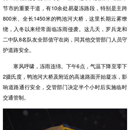
山东
河南
湖北
湖南
节市的重要干道，有10余处易凝冻路段，特别是主跨
广东
广西
海南
重庆
800米、全长1450米的鸭池河大桥，这里长期云雾缭
四川
贵州
云南
西藏
绕，入冬以来经常面临冻雨侵袭。这几天，罗兵龙和
陕西
甘肃
青海
宁夏
二中队8名队友全部值守在岗，同其他交管部门人员守
护道路安全。
新疆
内蒙古
黑龙江
寒风呼啸，冻雨连绵。下午6点，气温下降至零下
多语种频道
2摄氏度，鸭池河大桥及附近的高速路面开始凝冻，影
English
Español
Français
عربى
响道路通行安全，交管部门决定半个小时后实施临时
Русский язык
日本語
한국어
交通管制。
Deutsch
Português