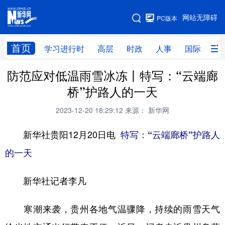
手机版
网站无障碍
PC版本
网站地图
首页
学习进行时
高层
时政
人事
国际
财
防范应对低温雨雪冰冻丨特写：“云端廊
学习进行时
高层
时政
人事
桥”护路人的一天
国际
财经
网评
港澳
2023-12-20 18:29:12
来源： 新华网
台湾
思客智库
全球连线
教育
新华社贵阳12月20日电
特写：“云端廊桥”护路人
科技
科创
量子
体育
的一天
文化
书画
健康
军事
新华社记者李凡
访谈
视频
图片
政务
法律
中央文件
金融
汽车
寒潮来袭，贵州各地气温骤降，持续的雨雪天气
食品
人居
信息化
数字经济