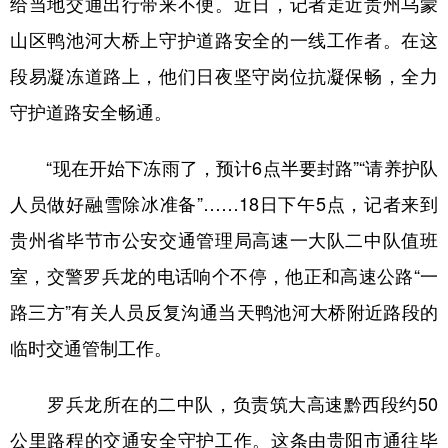
给当地交通出行带来不便。近日，记者走近贵州乌蒙
山区鸭池河大桥上守护道路安全的一线工作者。在这
学术中国
乡村振兴
银龄
溯源中国
段易凝冻道路上，他们日夜坚守岗位抗凝保畅，全力
城市
旅游
能源
会展
守护道路安全畅通。
彩票
娱乐
时尚
悦读
公益
一带一路
亚太网
上市公司
“现在开始下冻雨了，预计6点半要封路”“请养护队
人员做好融雪除冰准备”……18日下午5点，记者来到
文化产业
贵州省毕节市公安交通管理局高速一大队二中队值班
室，交警罗兵龙的电话响个不停，他正和高速公路“一
地方频道
路三方”有关人员反复沟通当天鸭池河大桥附近路段的
北京
天津
河北
山西
临时交通管制工作。
辽宁
吉林
上海
江苏
罗兵龙所在的二中队，负责筑大高速黔西段约50
浙江
安徽
福建
江西
公里路程的交通安全守护工作。这条由贵阳市通往毕