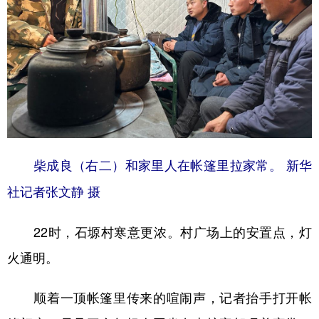
山东
河南
湖北
湖南
广东
广西
海南
重庆
四川
贵州
云南
西藏
陕西
甘肃
青海
宁夏
新疆
内蒙古
黑龙江
柴成良（右二）和家里人在帐篷里拉家常。 新华
多语种频道
社记者张文静 摄
English
Español
Français
عربى
22时，石塬村寒意更浓。村广场上的安置点，灯
Русский язык
日本語
한국어
火通明。
Deutsch
Português
顺着一顶帐篷里传来的喧闹声，记者抬手打开帐