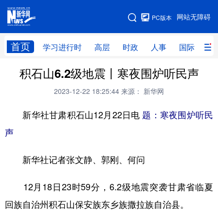
手机版
网站无障碍
PC版本
网站地图
首页
学习进行时
高层
时政
人事
国际
财
积石山6.2级地震丨寒夜围炉听民声
学习进行时
高层
时政
人事
2023-12-22 18:25:44
来源： 新华网
国际
财经
网评
港澳
新华社甘肃积石山12月22日电
题：寒夜围炉听民
台湾
思客智库
全球连线
教育
声
科技
科创
量子
体育
文化
书画
健康
军事
新华社记者张文静、郭刚、何问
访谈
视频
图片
政务
12月18日23时59分，6.2级地震突袭甘肃省临夏
法律
中央文件
金融
汽车
回族自治州积石山保安族东乡族撒拉族自治县。
食品
人居
信息化
数字经济