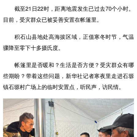
截至21日22时，距离地震发生已过去70个小时。
学术中国
乡村振兴
银龄
溯源中国
目前，受灾群众已被妥善安置在帐篷里。
城市
旅游
能源
会展
积石山县地处高海拔区域，正值寒冬时节，气温
彩票
娱乐
时尚
悦读
骤降至零下十多摄氏度。
公益
一带一路
亚太网
上市公司
文化产业
帐篷里是否暖和？生活是否方便？受灾群众有哪
些期盼？带着这些问题，新华社记者寒夜里走进石塬
地方频道
镇石塬村广场上的临时安置点，听民声，访民情。
北京
天津
河北
山西
辽宁
吉林
上海
江苏
浙江
安徽
福建
江西