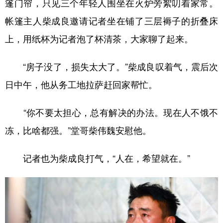
篷门帘，只见三个年轻人围坐在火炉旁絮叨着家常。
帐篷主人柴成良邀请记者坐在铺了三层褥子的折叠床
上，用纸杯为记者泡了杯清茶，大家聊了起来。
“房子没了，损失太大了。”柴成良叹着气，震后次
日中午，他从务工地拉萨赶回家帮忙。
“你不要太担心，总有解决的办法。现在人不饿不
冻，比啥都强。”堂哥柴伟魏安慰他。
记者也为柴成良打气，“人在，希望就在。”