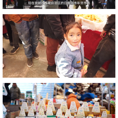
山东
河南
湖北
湖南
广东
广西
海南
重庆
四川
贵州
云南
西藏
陕西
甘肃
青海
宁夏
新疆
内蒙古
黑龙江
多语种频道
English
Español
Français
عربى
Русский язык
日本語
한국어
Deutsch
Português