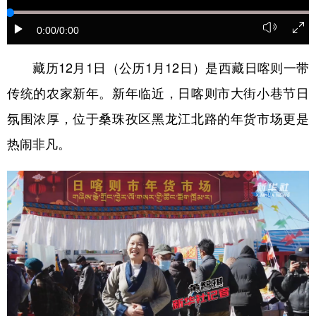
学术中国
乡村振兴
银龄
溯源中国
0:00
/0:00
城市
旅游
能源
会展
藏历12月1日（公历1月12日）是西藏日喀则一带
彩票
娱乐
时尚
悦读
传统的农家新年。新年临近，日喀则市大街小巷节日
公益
一带一路
亚太网
上市公司
氛围浓厚，位于桑珠孜区黑龙江北路的年货市场更是
热闹非凡。
文化产业
地方频道
北京
天津
河北
山西
辽宁
吉林
上海
江苏
浙江
安徽
福建
江西