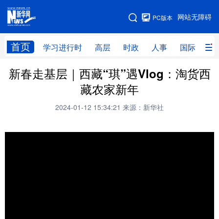
手机版
网站无障碍
PC版本
网站地图
首页
学习进行时
高层
时政
人事
国际
财
新春走基层｜西藏“琪”遇Vlog：淘货西
学习进行时
高层
时政
人事
藏农家新年
国际
财经
网评
港澳
2024-01-12 15:34:21
来源：新华社
台湾
思客智库
全球连线
教育
科技
科创
量子
体育
文化
书画
健康
军事
访谈
视频
图片
政务
法律
中央文件
金融
汽车
食品
人居
信息化
数字经济