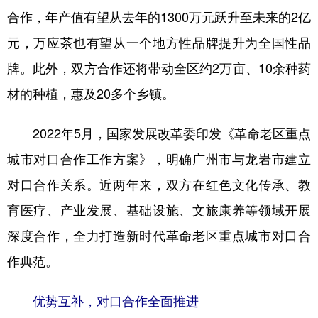
合作，年产值有望从去年的1300万元跃升至未来的2亿
学术中国
乡村振兴
银龄
溯源中国
元，万应茶也有望从一个地方性品牌提升为全国性品
城市
旅游
能源
会展
牌。此外，双方合作还将带动全区约2万亩、10余种药
彩票
娱乐
时尚
悦读
材的种植，惠及20多个乡镇。
公益
一带一路
亚太网
上市公司
2022年5月，国家发展改革委印发《革命老区重点
文化产业
城市对口合作工作方案》，明确广州市与龙岩市建立
对口合作关系。近两年来，双方在红色文化传承、教
地方频道
育医疗、产业发展、基础设施、文旅康养等领域开展
北京
天津
河北
山西
深度合作，全力打造新时代革命老区重点城市对口合
作典范。
辽宁
吉林
上海
江苏
浙江
安徽
福建
江西
优势互补，对口合作全面推进