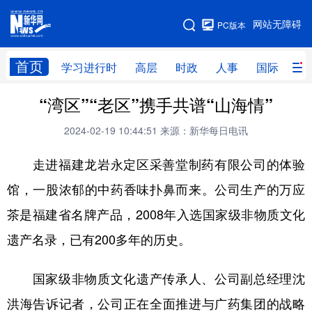
手机版
网站无障碍
PC版本
网站地图
首页
学习进行时
高层
时政
人事
国际
财
“湾区”“老区”携手共谱“山海情”
学习进行时
高层
时政
人事
2024-02-19 10:44:51
来源：新华每日电讯
国际
财经
网评
港澳
走进福建龙岩永定区采善堂制药有限公司的体验
台湾
思客智库
全球连线
教育
馆，一股浓郁的中药香味扑鼻而来。公司生产的万应
科技
科创
量子
体育
茶是福建省名牌产品，2008年入选国家级非物质文化
文化
书画
健康
军事
遗产名录，已有200多年的历史。
访谈
视频
图片
政务
国家级非物质文化遗产传承人、公司副总经理沈
法律
中央文件
金融
汽车
洪海告诉记者，公司正在全面推进与广药集团的战略
食品
人居
信息化
数字经济