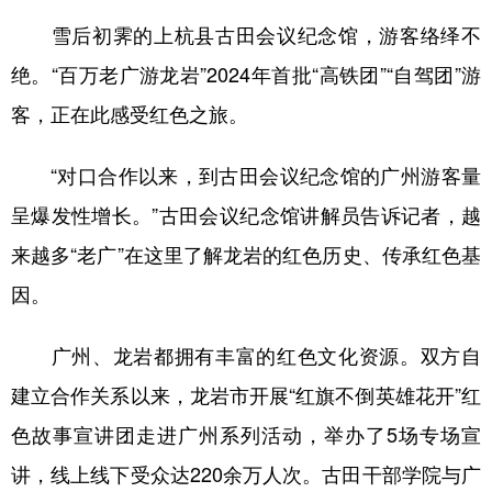
山东
河南
湖北
湖南
雪后初霁的上杭县古田会议纪念馆，游客络绎不
广东
广西
海南
重庆
绝。“百万老广游龙岩”2024年首批“高铁团”“自驾团”游
四川
贵州
云南
西藏
客，正在此感受红色之旅。
陕西
甘肃
青海
宁夏
“对口合作以来，到古田会议纪念馆的广州游客量
新疆
内蒙古
黑龙江
呈爆发性增长。”古田会议纪念馆讲解员告诉记者，越
来越多“老广”在这里了解龙岩的红色历史、传承红色基
多语种频道
因。
English
Español
Français
عربى
广州、龙岩都拥有丰富的红色文化资源。双方自
Русский язык
日本語
한국어
建立合作关系以来，龙岩市开展“红旗不倒英雄花开”红
Deutsch
Português
色故事宣讲团走进广州系列活动，举办了5场专场宣
讲，线上线下受众达220余万人次。古田干部学院与广