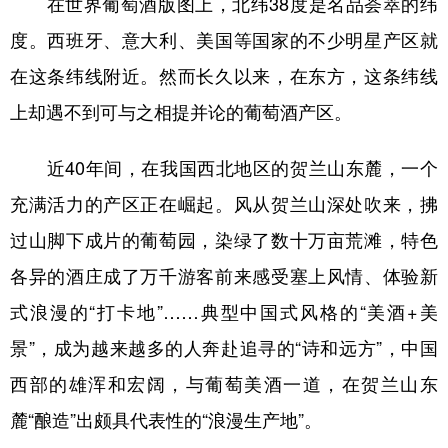
在世界葡萄酒版图上，北纬38度是名品荟萃的纬
度。西班牙、意大利、美国等国家的不少明星产区就
学术中国
乡村振兴
银龄
溯源中国
在这条纬线附近。然而长久以来，在东方，这条纬线
城市
旅游
能源
会展
上却遇不到可与之相提并论的葡萄酒产区。
彩票
娱乐
时尚
悦读
公益
一带一路
亚太网
上市公司
近40年间，在我国西北地区的贺兰山东麓，一个
充满活力的产区正在崛起。风从贺兰山深处吹来，拂
文化产业
过山脚下成片的葡萄园，染绿了数十万亩荒滩，特色
各异的酒庄成了万千游客前来感受塞上风情、体验新
地方频道
式浪漫的“打卡地”……典型中国式风格的“美酒+美
北京
天津
河北
山西
景”，成为越来越多的人奔赴追寻的“诗和远方”，中国
辽宁
吉林
上海
江苏
西部的雄浑和宏阔，与葡萄美酒一道，在贺兰山东
浙江
安徽
福建
江西
麓“酿造”出颇具代表性的“浪漫生产地”。