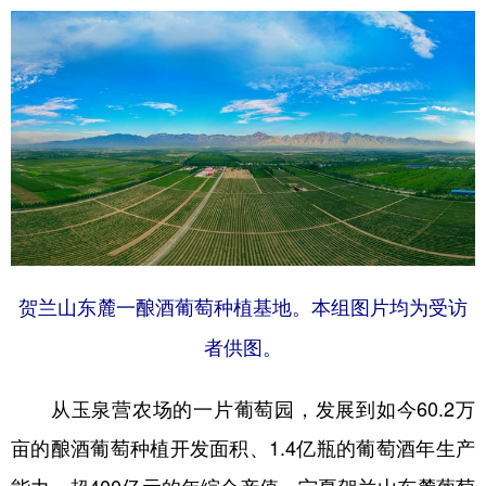
山东
河南
湖北
湖南
广东
广西
海南
重庆
四川
贵州
云南
西藏
陕西
甘肃
青海
宁夏
新疆
内蒙古
黑龙江
多语种频道
贺兰山东麓一酿酒葡萄种植基地。本组图片均为受访
English
Español
Français
عربى
者供图。
Русский язык
日本語
한국어
从玉泉营农场的一片葡萄园，发展到如今60.2万
Deutsch
Português
亩的酿酒葡萄种植开发面积、1.4亿瓶的葡萄酒年生产