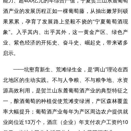
能力、超400亿元的年综合产值，宁夏贺兰山东麓葡萄
酒产业的发展历程正如一棵葡萄藤，从抽出嫩芽到硕
果累累，孕育了发展路上坚毅不挠的“宁夏葡萄酒现
象”。入乎其内、出乎其外，这一黄金产区、绿色产
业、紫色经济的开拓史、奋斗史、崛起史，带来诸多
启示。
——坑壑育新生、荒滩绿生金，是“两山”理论在西
北地区的生动实践。不与人争粮、不与粮争地、水资
源高效利用，是贺兰山东麓葡萄酒产业的典型特征之
一，酿酒葡萄的种植促使荒滩变绿洲，产区森林覆盖
率大幅提升；葡萄酒产业每年为产区周边农户提供就
业岗位近13万个，酒庄（企业）年支付农户工资约10