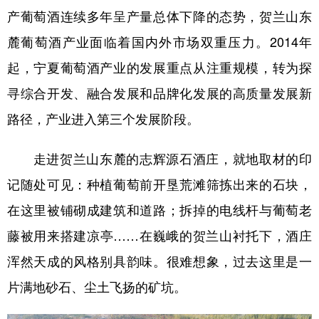
产葡萄酒连续多年呈产量总体下降的态势，贺兰山东
麓葡萄酒产业面临着国内外市场双重压力。2014年
起，宁夏葡萄酒产业的发展重点从注重规模，转为探
寻综合开发、融合发展和品牌化发展的高质量发展新
路径，产业进入第三个发展阶段。
走进贺兰山东麓的志辉源石酒庄，就地取材的印
记随处可见：种植葡萄前开垦荒滩筛拣出来的石块，
在这里被铺砌成建筑和道路；拆掉的电线杆与葡萄老
藤被用来搭建凉亭……在巍峨的贺兰山衬托下，酒庄
浑然天成的风格别具韵味。很难想象，过去这里是一
片满地砂石、尘土飞扬的矿坑。