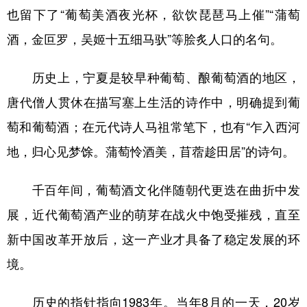
也留下了“葡萄美酒夜光杯，欲饮琵琶马上催”“蒲萄
酒，金叵罗，吴姬十五细马驮”等脍炙人口的名句。
历史上，宁夏是较早种葡萄、酿葡萄酒的地区，
唐代僧人贯休在描写塞上生活的诗作中，明确提到葡
萄和葡萄酒；在元代诗人马祖常笔下，也有“乍入西河
地，归心见梦馀。蒲萄怜酒美，苜蓿趁田居”的诗句。
千百年间，葡萄酒文化伴随朝代更迭在曲折中发
展，近代葡萄酒产业的萌芽在战火中饱受摧残，直至
新中国改革开放后，这一产业才具备了稳定发展的环
境。
历史的指针指向1983年。当年8月的一天，20岁