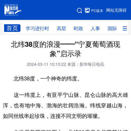
手机版
网站无障碍
PC版本
网站地图
首页
学习进行时
高层
时政
人事
国际
财
北纬38度的浪漫——“宁夏葡萄酒现
学习进行时
高层
时政
人事
象”启示录
国际
财经
网评
港澳
2024-03-11 10:13:22
来源：新华每日电讯
台湾
思客智库
全球连线
教育
北纬38度，一个神奇的纬度。
科技
科创
量子
体育
文化
书画
健康
军事
这一纬度上，有亚平宁山脉、昆仑山脉的高大雄
浑，也有地中海、渤海的壮阔浩瀚。纬线穿越山海，
访谈
视频
图片
政务
如同丝线串起珍珠，连接不同文明的璀璨。
法律
中央文件
金融
汽车
食品
人居
信息化
数字经济