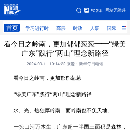
手机版
网站无障碍
PC版本
网站地图
首页
学习进行时
高层
时政
人事
国际
财
看今日之岭南，更加郁郁葱葱——“绿美
学习进行时
高层
时政
人事
广东”践行“两山”理念新路径
国际
财经
网评
港澳
2024-03-11 10:14:22
来源：新华每日电讯
台湾
思客智库
全球连线
教育
看今日之岭南，更加郁郁葱葱
科技
科创
量子
体育
文化
书画
健康
军事
“绿美广东”践行“两山”理念新路径
访谈
视频
图片
政务
水、光、热独厚岭南，而岭南也不负天地。
法律
中央文件
金融
汽车
一掠山河万木生，广东超一半国土面积是森林，
食品
人居
信息化
数字经济