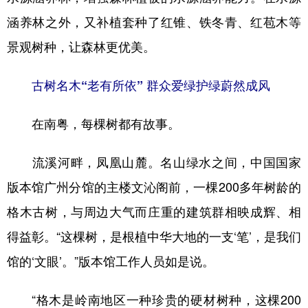
涵养林之外，又补植套种了红锥、铁冬青、红苞木等
景观树种，让森林更优美。
古树名木“老有所依” 群众爱绿护绿蔚然成风
在南粤，每棵树都有故事。
流溪河畔，凤凰山麓。名山绿水之间，中国国家
版本馆广州分馆的主楼文沁阁前，一棵200多年树龄的
格木古树，与周边大气而庄重的建筑群相映成辉、相
得益彰。“这棵树，是根植中华大地的一支‘笔’，是我们
馆的‘文眼’。”版本馆工作人员如是说。
“格木是岭南地区一种珍贵的硬材树种，这棵200