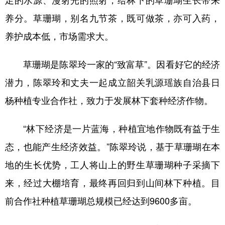
足的水源、漫射光的照射，给林下的草珊瑚生长带来
养分。草珊瑚，别名九节茶，既可做茶，亦可入药，
养护成本低，市场需求大。
草珊瑚是陈翠玲一家的“致富草”。因看好它的经济
潜力，陈翠玲和丈夫一起成立韶关乳源瑶族自治县日
杨种植专业合作社，致力于发展林下套种经济作物。
“林下经济是一片蓝海，种植宜地作物既有益于生
态，也能产生经济效益。”陈翠玲说，基于草珊瑚在本
地的生长优势，工人将山上的野生草珊瑚种子采摘下
来，经过大棚培育，最终再回归到山间林下种植。目
前合作社种植草珊瑚总规模已经达到9600多亩。