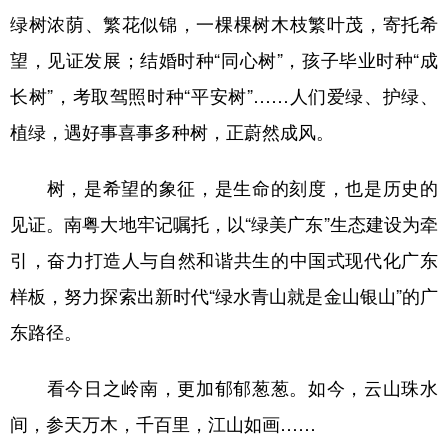
绿树浓荫、繁花似锦，一棵棵树木枝繁叶茂，寄托希
学术中国
乡村振兴
银龄
溯源中国
望，见证发展；结婚时种“同心树”，孩子毕业时种“成
城市
旅游
能源
会展
长树”，考取驾照时种“平安树”……人们爱绿、护绿、
彩票
娱乐
时尚
悦读
植绿，遇好事喜事多种树，正蔚然成风。
公益
一带一路
亚太网
上市公司
树，是希望的象征，是生命的刻度，也是历史的
文化产业
见证。南粤大地牢记嘱托，以“绿美广东”生态建设为牵
引，奋力打造人与自然和谐共生的中国式现代化广东
地方频道
样板，努力探索出新时代“绿水青山就是金山银山”的广
北京
天津
河北
山西
东路径。
辽宁
吉林
上海
江苏
看今日之岭南，更加郁郁葱葱。如今，云山珠水
浙江
安徽
福建
江西
间，参天万木，千百里，江山如画……