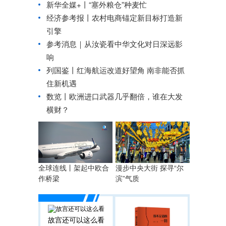
新华全媒+丨
“塞外粮仓”种麦忙
经济参考报丨
农村电商锚定新目标打造新
引擎
参考消息｜
从汝瓷看中华文化对日深远影
响
列国鉴丨红海航运改道好望角 南非能否抓
住新机遇
数览丨欧洲进口武器几乎翻倍，谁在大发
横财？
全球连线丨架起中欧合
漫步中央大街 探寻“尔
作桥梁
滨”气质
故宫还可以这么看