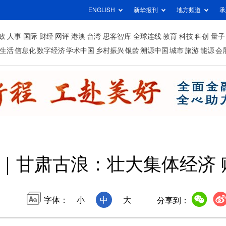
ENGLISH
新华报刊
地方频道
承
政
人事
国际
财经
网评
港澳
台湾
思客智库
全球连线
教育
科技
科创
量子
生活
信息化
数字经济
学术中国
乡村振兴
银龄
溯源中国
城市
旅游
能源
会
｜甘肃古浪：壮大集体经济 
字体：
小
中
大
分享到：