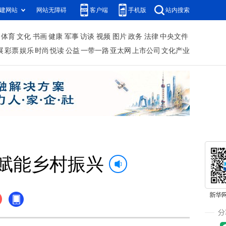
建网站
网站无障碍
客户端
手机版
站内搜索
体育
文化
书画
健康
军事
访谈
视频
图片
政务
法律
中央文件
展
彩票
娱乐
时尚
悦读
公益
一带一路
亚太网
上市公司
文化产业
赋能乡村振兴