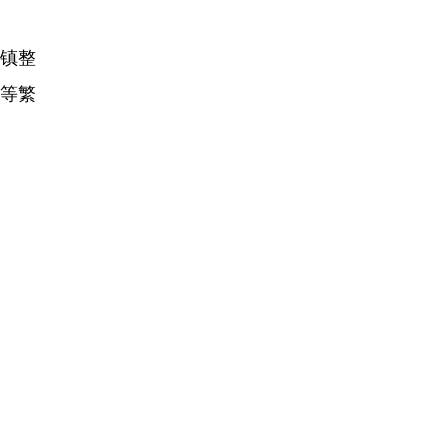
镇整
鸽等繁