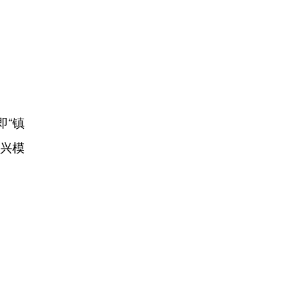
即“镇
振兴模