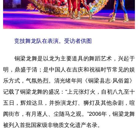
山东
河南
湖北
湖南
广东
广西
海南
重庆
四川
贵州
云南
西藏
陕西
甘肃
青海
宁夏
竞技舞龙队在表演。受访者供图
新疆
内蒙古
黑龙江
铜梁龙舞是以龙为主要道具的舞蹈艺术，兴起于
明，鼎盛于清；是中国人在吉庆和祝福时节常见的娱
多语种频道
乐方式，气氛热烈。清光绪年间《铜梁县志·风俗篇》
English
Español
Français
عربى
记载了铜梁龙舞的盛况：“上元张灯火，自初八九至十
五日，辉煌达旦，并扮演龙灯、狮灯及其他杂剧，喧
Русский язык
日本語
한국어
阗街市，有月逐人、尘随马之观。”2006年，铜梁龙舞
Deutsch
Português
被列入首批国家级非物质文化遗产名录。