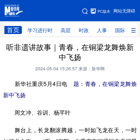
手机版
网站无障碍
PC版本
网站地图
首页
学习进行时
高层
时政
人事
国际
财
听非遗讲故事｜青春，在铜梁龙舞焕新
学习进行时
高层
时政
人事
中飞扬
国际
财经
网评
港澳
2024-05-04 15:26:57
来源：新华网
台湾
思客智库
全球连线
教育
新华社重庆5月4日电
题：青春，在铜梁龙舞焕
科技
科创
量子
体育
新中飞扬
文化
书画
健康
军事
周文冲、谷训、杨芊叶
访谈
视频
图片
政务
法律
中央文件
金融
汽车
舞台上，长龙翻滚腾越，一时如飞龙在天，一时
食品
人居
信息化
数字经济