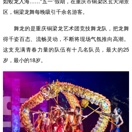
如蛟龙入海……“五一”假期，在重庆市铜梁区玄天湖景
区，铜梁龙舞每晚吸引千余名游客。
学术中国
乡村振兴
银龄
溯源中国
城市
旅游
能源
会展
舞龙的是重庆铜梁龙艺术团竞技舞龙队，把龙舞
彩票
娱乐
时尚
悦读
得千姿百态、流畅灵动，不断将现场气氛推向高潮。
公益
一带一路
亚太网
上市公司
这支充满青春力量的队伍有十几名队员，最大的25
岁，最小的18岁。
文化产业
地方频道
北京
天津
河北
山西
辽宁
吉林
上海
江苏
浙江
安徽
福建
江西