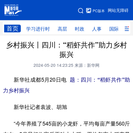
手机版
网站无障碍
PC版本
网站地图
首页
学习进行时
高层
时政
人事
国际
财
乡村振兴丨四川：“稻虾共作”助力乡村
学习进行时
高层
时政
人事
振兴
国际
财经
网评
港澳
2024-05-20 14:23:25
来源：新华网
台湾
思客智库
全球连线
教育
新华社成都5月20日电
题：四川：“稻虾共作”助
科技
科创
量子
体育
力乡村振兴
文化
书画
健康
军事
新华社记者袁波、胡旭
访谈
视频
图片
政务
法律
中央文件
金融
汽车
“今年养殖了545亩的小龙虾，平均每亩产量560斤
食品
人居
信息化
数字经济