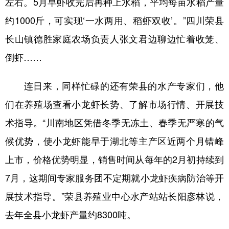
左右。5月早虾收完后再种上水稻，平均每亩水稻产量
约1000斤，可实现‘一水两用、稻虾双收’。”四川荣县
学术中国
乡村振兴
银龄
溯源中国
长山镇德胜家庭农场负责人张文君边聊边忙着收笼、
城市
旅游
能源
会展
倒虾……
彩票
娱乐
时尚
悦读
公益
一带一路
亚太网
上市公司
连日来，同样忙碌的还有荣县的水产专家们，他
们在养殖场查看小龙虾长势、了解市场行情、开展技
文化产业
术指导。“川南地区凭借冬季无冻土、春季无严寒的气
候优势，使小龙虾能早于湖北等主产区近两个月错峰
地方频道
上市，价格优势明显，销售时间从每年的2月初持续到
北京
天津
河北
山西
7月，这期间专家服务团不定期就小龙虾疾病防治等开
辽宁
吉林
上海
江苏
展技术指导。”荣县养殖业中心水产站站长阳彦林说，
浙江
安徽
福建
江西
去年全县小龙虾产量约8300吨。