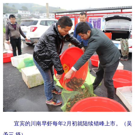
山东
河南
湖北
湖南
广东
广西
海南
重庆
四川
贵州
云南
西藏
陕西
甘肃
青海
宁夏
新疆
内蒙古
黑龙江
多语种频道
English
Español
Français
عربى
Русский язык
日本語
한국어
Deutsch
Português
宜宾的川南早虾每年2月初就陆续错峰上市。（吴
予三 摄）