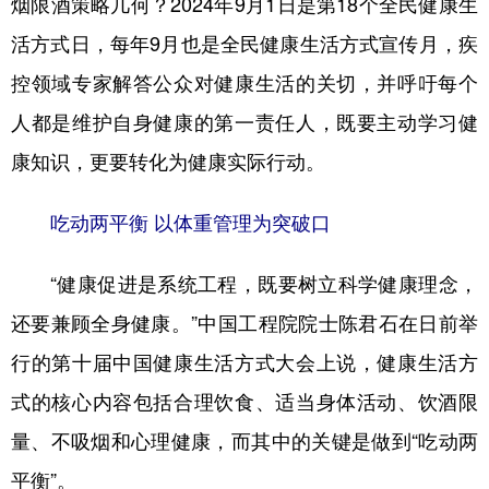
烟限酒策略几何？2024年9月1日是第18个全民健康生
活方式日，每年9月也是全民健康生活方式宣传月，疾
学术中国
乡村振兴
银龄
溯源中国
控领域专家解答公众对健康生活的关切，并呼吁每个
城市
旅游
能源
会展
人都是维护自身健康的第一责任人，既要主动学习健
彩票
娱乐
时尚
悦读
康知识，更要转化为健康实际行动。
公益
一带一路
亚太网
上市公司
吃动两平衡 以体重管理为突破口
文化产业
“健康促进是系统工程，既要树立科学健康理念，
地方频道
还要兼顾全身健康。”中国工程院院士陈君石在日前举
北京
天津
河北
山西
行的第十届中国健康生活方式大会上说，健康生活方
式的核心内容包括合理饮食、适当身体活动、饮酒限
辽宁
吉林
上海
江苏
量、不吸烟和心理健康，而其中的关键是做到“吃动两
浙江
安徽
福建
江西
平衡”。