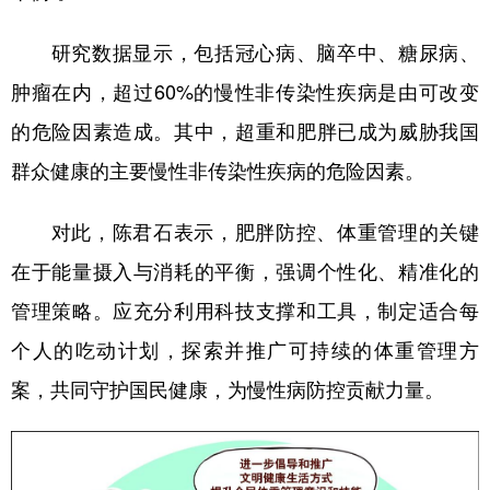
山东
河南
湖北
湖南
研究数据显示，包括冠心病、脑卒中、糖尿病、
广东
广西
海南
重庆
肿瘤在内，超过60%的慢性非传染性疾病是由可改变
四川
贵州
云南
西藏
的危险因素造成。其中，超重和肥胖已成为威胁我国
陕西
甘肃
青海
宁夏
群众健康的主要慢性非传染性疾病的危险因素。
新疆
内蒙古
黑龙江
对此，陈君石表示，肥胖防控、体重管理的关键
多语种频道
在于能量摄入与消耗的平衡，强调个性化、精准化的
管理策略。应充分利用科技支撑和工具，制定适合每
English
Español
Français
عربى
个人的吃动计划，探索并推广可持续的体重管理方
Русский язык
日本語
한국어
案，共同守护国民健康，为慢性病防控贡献力量。
Deutsch
Português