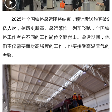
学术中国
乡村振兴
银龄
溯源中国
2025年全国铁路暑运即将结束，预计发送旅客破9
城市
旅游
能源
会展
亿人次，创历史新高。暑运繁忙，列车飞驰，全国铁
彩票
娱乐
时尚
悦读
路工作者在不同的工作岗位辛勤付出。暑运期间，他
公益
一带一路
亚太网
上市公司
们不仅需要面对高强度的工作，也要接受高温天气的
文化产业
考验。
地方频道
北京
天津
河北
山西
辽宁
吉林
上海
江苏
浙江
安徽
福建
江西