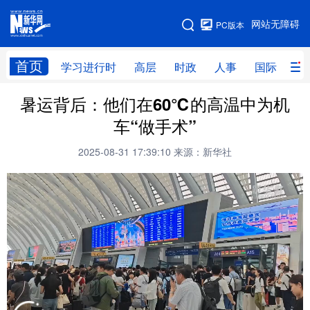
手机版
网站无障碍
PC版本
网站地图
首页
学习进行时
高层
时政
人事
国际
财
暑运背后：他们在60℃的高温中为机
学习进行时
高层
时政
人事
车“做手术”
国际
财经
网评
港澳
2025-08-31 17:39:10
来源：新华社
台湾
思客智库
全球连线
教育
科技
科创
量子
体育
文化
书画
健康
军事
访谈
视频
图片
政务
法律
中央文件
金融
汽车
食品
人居
信息化
数字经济