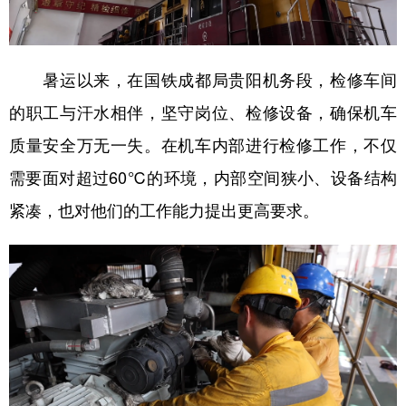
山东
河南
湖北
湖南
广东
广西
海南
重庆
暑运以来，在国铁成都局贵阳机务段，检修车间
四川
贵州
云南
西藏
的职工与汗水相伴，坚守岗位、检修设备，确保机车
陕西
甘肃
青海
宁夏
质量安全万无一失。在机车内部进行检修工作，不仅
新疆
内蒙古
黑龙江
需要面对超过60℃的环境，内部空间狭小、设备结构
紧凑，也对他们的工作能力提出更高要求。
多语种频道
English
Español
Français
عربى
Русский язык
日本語
한국어
Deutsch
Português