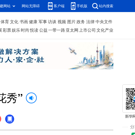
建网站
网站无障碍
客户端
手机版
站内搜索
体育
文化
书画
健康
军事
访谈
视频
图片
政务
法律
中央文件
展
彩票
娱乐
时尚
悦读
公益
一带一路
亚太网
上市公司
文化产业
花秀”