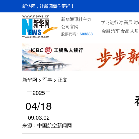
新华通讯社主办
学习进行时
高层
时
公司官网
金融
汽车
食品
人居
股票代码：
603888
新华网
>
军事
> 正文
2025
04/18
09:03:02
来源：中国航空新闻网