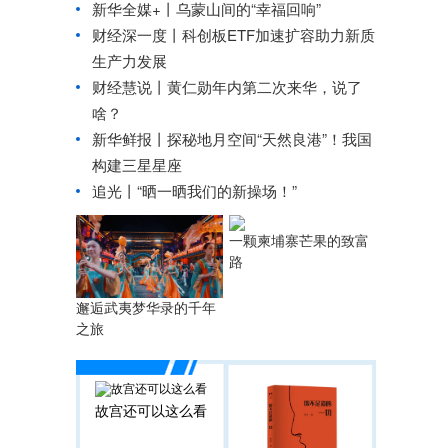
新华全媒+丨
乌蒙山间的“幸福回响”
财经深一度丨科创板ETF加速扩容助力新质
生产力发展
财经慧说丨黄仁勋年内第二次来华，说了
啥？
新华鲜报丨探秘地月空间“天然良港”！我国
构建三星星座
追光丨
“晒一晒我们的新操场！”
一颗柬埔寨芒果的致富
路
邂逅武夷梦华录的千年
之旅
故宫还可以这么看