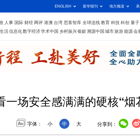
ENGLISH
新华报刊
地方频道
承
政
人事
国际
财经
网评
港澳
台湾
思客智库
全球连线
教育
科技
科创
量子
生活
信息化
数字经济
学术中国
乡村振兴
银龄
溯源中国
城市
旅游
能源
会
看一场安全感满满的硬核“烟
字体：
小
中
大
分享到：