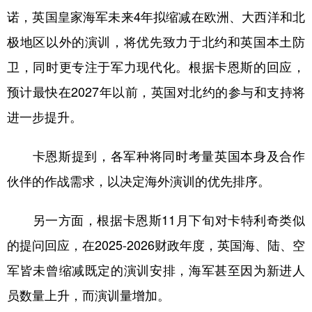
诺，英国皇家海军未来4年拟缩减在欧洲、大西洋和北
学术中国
乡村振兴
银龄
溯源中国
极地区以外的演训，将优先致力于北约和英国本土防
城市
旅游
能源
会展
卫，同时更专注于军力现代化。根据卡恩斯的回应，
彩票
娱乐
时尚
悦读
预计最快在2027年以前，英国对北约的参与和支持将
公益
一带一路
亚太网
上市公司
进一步提升。
文化产业
卡恩斯提到，各军种将同时考量英国本身及合作
伙伴的作战需求，以决定海外演训的优先排序。
地方频道
另一方面，根据卡恩斯11月下旬对卡特利奇类似
北京
天津
河北
山西
的提问回应，在2025-2026财政年度，英国海、陆、空
辽宁
吉林
上海
江苏
军皆未曾缩减既定的演训安排，海军甚至因为新进人
浙江
安徽
福建
江西
员数量上升，而演训量增加。