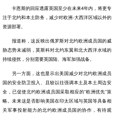
山东
河南
湖北
湖南
卡恩斯的回应透露英国至少在未来4年内，将更专
广东
广西
海南
重庆
注于北约和本土防务，减少对欧洲-大西洋区域以外的
四川
贵州
云南
西藏
资源部署。
陕西
甘肃
青海
宁夏
报道称，这反映出俄罗斯对北约欧洲成员国的威
新疆
内蒙古
黑龙江
胁态势未减弱，莫斯科对北约东翼和北大西洋水域的
持续侵扰，分别需要英国陆、海军加强战备。
多语种频道
另一方面，这也显示出美国减少对北约欧洲成员
English
Español
Français
عربى
国的安全防卫投入、且较以往强调本土及本土周边安
Русский язык
日本語
한국어
全，已促使北约欧洲成员国采取相应的“欧洲优先”策
Deutsch
Português
略。未来这是否影响美国在印太区域与英国等具备相
关军事投射能力的北约欧洲成员国的协作，有待观