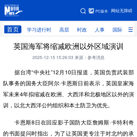
手机版
网站无障碍
PC版本
网站地图
首页
学习进行时
高层
时政
人事
国际
财
英国海军将缩减欧洲以外区域演训
学习进行时
高层
时政
人事
2025-12-15 15:26:03
来源：参考消息
国际
财经
网评
港澳
据台湾“中央社”12月10日报道，英国负责武装部
台湾
思客智库
全球连线
教育
队事务的国务大臣阿尔·卡恩斯日前表示，英国皇家海
科技
科创
量子
体育
军未来4年拟缩减在欧洲、大西洋和北极地区以外的演
文化
书画
健康
军事
训，以北大西洋公约组织和本土防卫为优先。
访谈
视频
图片
政务
卡恩斯8日在回应影子国防大臣詹姆斯·卡特利奇
法律
中央文件
金融
汽车
的书面提问时指出，为了让英国更专注于对北约的承
食品
人居
信息化
数字经济