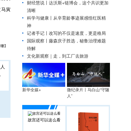
财经慧说丨达沃斯+链博会，这个共识更加
（马寅
清晰
科学与健康丨从辛育龄事迹展感悟红医精
神
记者手记丨改写的不仅是速度，更是格局
国际观察丨
藤森庆子胜选，秘鲁治理难题
珊珊】
待解
文化新观察｜走，到工厂去旅游
人
微纪录片丨马白山“守隧
新华全媒+
人”
故宫还可以这么看