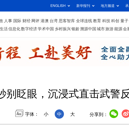
ENGLISH
新华报刊
地方频道
承
政
人事
国际
财经
网评
港澳
台湾
思客智库
全球连线
教育
科技
科创
量子
生活
信息化
数字经济
学术中国
乡村振兴
银龄
溯源中国
城市
旅游
能源
会
0秒别眨眼，沉浸式直击武警
字体：
小
中
大
分享到：