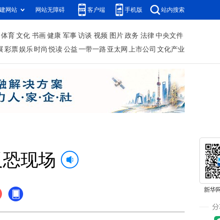
建网站
网站无障碍
客户端
手机版
站内搜索
体育
文化
书画
健康
军事
访谈
视频
图片
政务
法律
中央文件
展
彩票
娱乐
时尚
悦读
公益
一带一路
亚太网
上市公司
文化产业
反恐现场