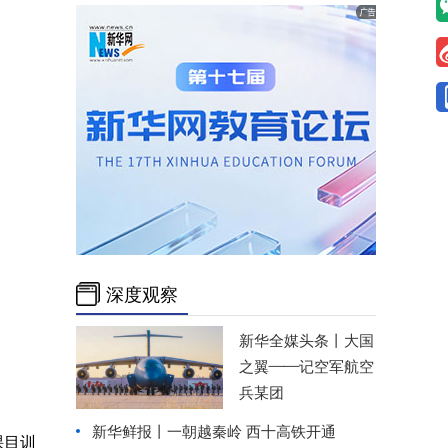
深度观察
新华全媒头条丨
大国
之翼——记空军航空
兵某团
新华鲜报丨一朝越秦岭 西十高铁开通
课目训