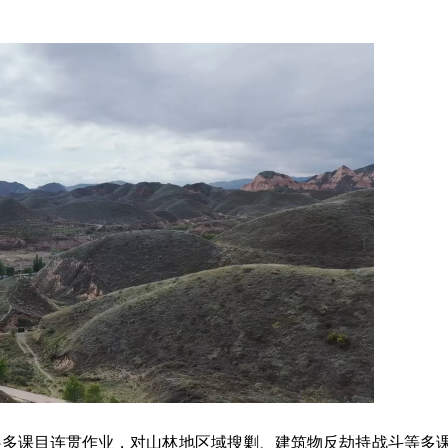
展多课目连贯作业，对山林地区域搜剿、建筑物反劫持战斗等多