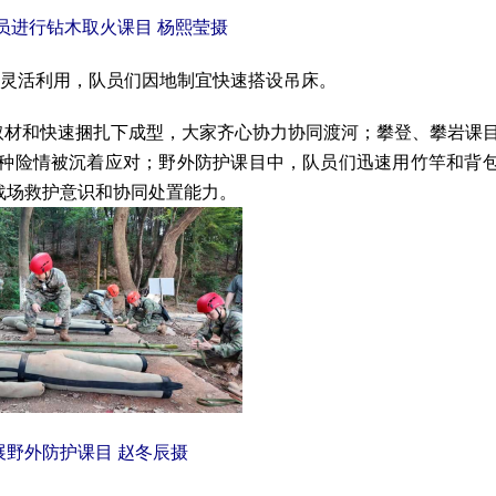
员进行钻木取火课目 杨熙莹
摄
灵活利用，队员们因地制宜快速搭设吊床。
取材和快速捆扎下成型，大家齐心协力协同渡河；攀登、攀岩课
种险情被沉着应对；野外防护课目中，队员们迅速用竹竿和背
战场救护意识和协同处置能力。
展野外防护课目 赵冬辰
摄