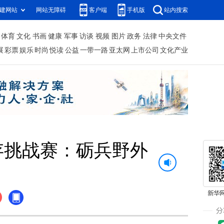
建网站
网站无障碍
客户端
手机版
站内搜索
体育
文化
书画
健康
军事
访谈
视频
图片
政务
法律
中央文件
展
彩票
娱乐
时尚
悦读
公益
一带一路
亚太网
上市公司
文化产业
生存挑战赛：砺兵野外