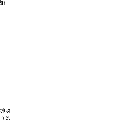
理解，
续推动
、伍浩