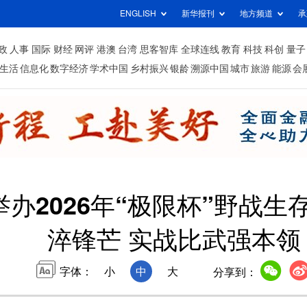
ENGLISH
新华报刊
地方频道
承
政
人事
国际
财经
网评
港澳
台湾
思客智库
全球连线
教育
科技
科创
量子
生活
信息化
数字经济
学术中国
乡村振兴
银龄
溯源中国
城市
旅游
能源
会
办2026年“极限杯”野战
淬锋芒 实战比武强本领
字体：
小
中
大
分享到：