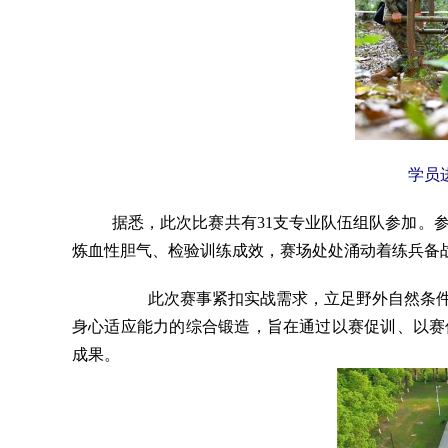
学员
据悉，此次比赛共有3
1
支
专业队伍组队
参加。
炼血性胆气、检验训练成效，赛场处处涌动着练兵备
此次赛事紧扣实战需求，立足野外自然条
身心适应能力的综合锻造，旨在通过以赛促训、以赛
成果。