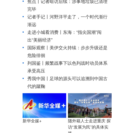
焦点丨记者暗访后续：涉事地垃圾已清理
完毕
记者手记丨河野洋平走了，一个时代渐行
渐远
走进小城看消费丨东海：“指尖国潮”闯
出“美丽经济”
国际观察丨
美伊交火持续：步步升级还是
危险徘徊
列国鉴丨频繁战事下以色列战时动员体系
承受高压
秀我中国丨
足球的源头可以追溯到中国古
代的蹴鞠
随外籍人士走进重庆 探
新华全媒+
访“发展为民”的具体实