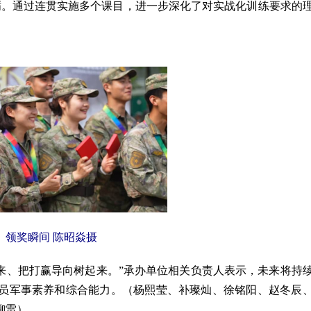
砺。通过连贯实施多个课目，进一步深化了对实战化训练要求的
领奖瞬间 陈昭焱
摄
来、把打赢导向树起来。”承办单位相关负责人表示，未来将持
员军事素养和综合能力
。
（
杨熙莹、补璨灿、徐铭阳、赵冬辰
柳雷
）