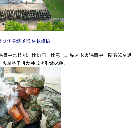
赛队伍集结场景 林越峰
摄
课目中比技能、比协同、比意志。钻木取火课目中，随着器材
，火星终于迸发并成功引燃火种。