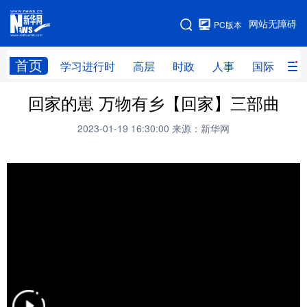
手机版
网站无障碍
PC版本
网站地图
首页
学习进行时
高层
时政
人事
国际
财
回家的崽 万物有乡【回家】三部曲
学习进行时
高层
时政
人事
2023-01-19 16:30:00
来源：新华网
国际
财经
网评
港澳
台湾
思客智库
全球连线
教育
科技
科创
量子
体育
文化
书画
健康
军事
访谈
视频
图片
政务
法律
中央文件
金融
汽车
食品
人居
信息化
数字经济