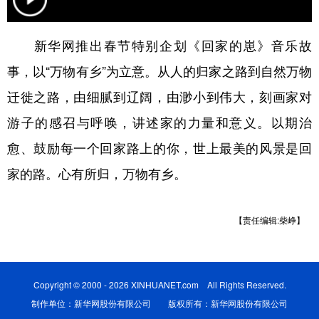
学术中国
乡村振兴
银龄
溯源中国
新华网推出春节特别企划《回家的崽》音乐故
城市
旅游
能源
会展
事，以“万物有乡”为立意。从人的归家之路到自然万物
彩票
娱乐
时尚
悦读
迁徙之路，由细腻到辽阔，由渺小到伟大，刻画家对
公益
一带一路
亚太网
上市公司
游子的感召与呼唤，讲述家的力量和意义。以期治
愈、鼓励每一个回家路上的你，世上最美的风景是回
文化产业
家的路。心有所归，万物有乡。
地方频道
【责任编辑:柴峥】
北京
天津
河北
山西
辽宁
吉林
上海
江苏
Copyright © 2000 - 2026 XINHUANET.com All Rights Reserved.
浙江
安徽
福建
江西
制作单位：新华网股份有限公司 版权所有：新华网股份有限公司