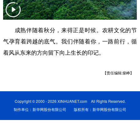
学术中国
乡村振兴
银龄
溯源中国
城市
旅游
能源
会展
成熟伴随着秋分，来得正是时候。农耕文化的节
彩票
娱乐
时尚
悦读
气孕育着跨越的底气。我们伴随着你，一路前行，循
公益
一带一路
亚太网
上市公司
着风从东来的方向留下向上生长的印记。
文化产业
【责任编辑:柴峥】
地方频道
Copyright © 2000 - 2026 XINHUANET.com All Rights Reserved.
北京
天津
河北
山西
制作单位：新华网股份有限公司 版权所有：新华网股份有限公司
辽宁
吉林
上海
江苏
浙江
安徽
福建
江西