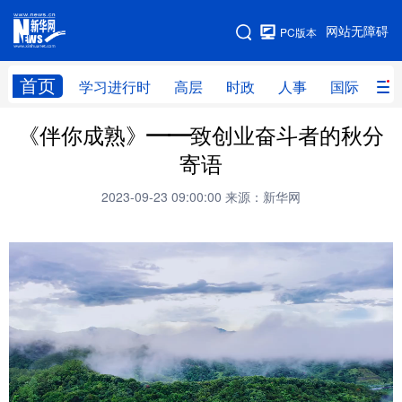
手机版
网站无障碍
PC版本
网站地图
首页
学习进行时
高层
时政
人事
国际
财
《伴你成熟》——致创业奋斗者的秋分
学习进行时
高层
时政
人事
寄语
国际
财经
网评
港澳
2023-09-23 09:00:00
来源：新华网
台湾
思客智库
全球连线
教育
科技
科创
量子
体育
文化
书画
健康
军事
访谈
视频
图片
政务
法律
中央文件
金融
汽车
食品
人居
信息化
数字经济