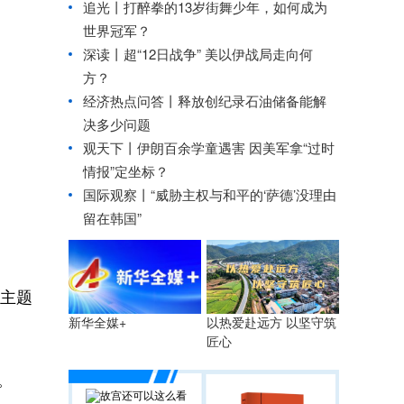
追光丨
打醉拳的13岁街舞少年，如何成为
世界冠军？
深读丨超“12日战争” 美以伊战局走向何
方？
经济热点问答丨释放创纪录石油储备能解
决多少问题
观天下丨伊朗百余学童遇害 因美军拿“过时
情报”定坐标？
国际观察丨
“威胁主权与和平的‘萨德’没理由
留在韩国”
识主题
以热爱赴远方 以坚守筑
新华全媒+
。
匠心
。