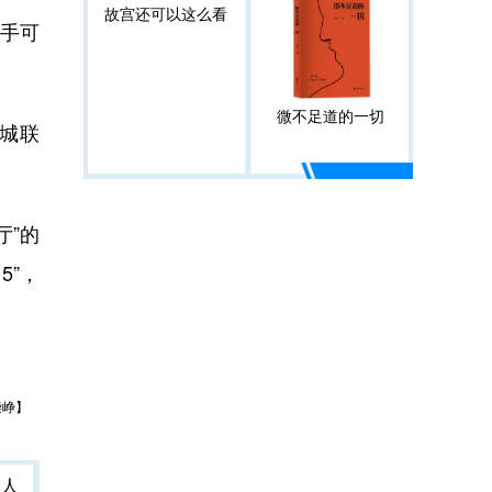
故宫还可以这么看
手可
微不足道的一切
城联
厅”的
5”，
柴峥】