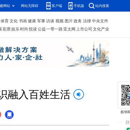
建网站
网站无障碍
客户端
手机版
站内搜索
体育
文化
书画
健康
军事
访谈
视频
图片
政务
法律
中央文件
展
彩票
娱乐
时尚
悦读
公益
一带一路
亚太网
上市公司
文化产业
识融入百姓生活