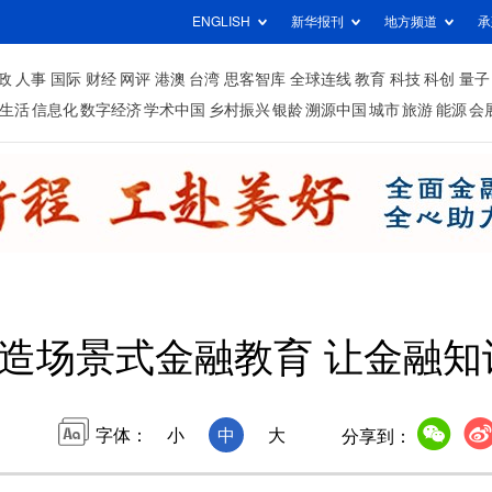
ENGLISH
新华报刊
地方频道
承
政
人事
国际
财经
网评
港澳
台湾
思客智库
全球连线
教育
科技
科创
量子
生活
信息化
数字经济
学术中国
乡村振兴
银龄
溯源中国
城市
旅游
能源
会
造场景式金融教育 让金融知
字体：
小
中
大
分享到：