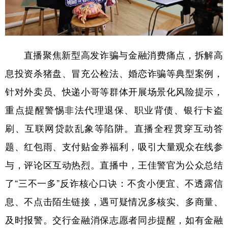
山东
河南
湖北
湖南
广东
广西
海南
重庆
四川
贵州
云南
西藏
直播聚焦新型高发诈骗与金融消费痛点，拆解高
陕西
甘肃
青海
宁夏
息投资杀猪盘、冒充公检法、婚恋诈骗等典型案例，
新疆
内蒙古
黑龙江
针对外卖员、快递小哥等群体开展场景化风险提示，
重点提醒警惕非法代理退保、职业背债、银行卡盗
多语种频道
刷、互联网贷款乱象等陷阱。直播全程贯穿互动答
题、红包雨、支付贴金券福利，吸引大量观众在线参
English
Español
Français
عربى
与，评论区互动热烈。直播中，王佳警官为公众总结
Русский язык
日本語
한국어
了“三不一多”反诈核心口诀：不贪小便宜、不透露信
Deutsch
Português
息、不点击陌生链接，遇可疑情况多核实、多商量、
及时报警。交行金融消保志愿者同步提醒，如有金融