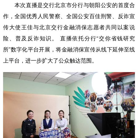
本次直播是交行北京市分行与朝阳公安的首度合
学术中国
乡村振兴
银龄
溯源中国
作，全国优秀人民警察、全国公安百佳刑警、反诈宣
城市
旅游
能源
会展
传大使王佳与北京交行金融消保志愿者共同以案说
险、普及反诈知识。 直播依托分行“交你省钱研究
彩票
娱乐
时尚
悦读
所”数字化平台开展，将金融消保宣传从线下延伸至线
公益
一带一路
亚太网
上市公司
上平台，进一步扩大了公众触达范围。
文化产业
地方频道
北京
天津
河北
山西
辽宁
吉林
上海
江苏
浙江
安徽
福建
江西