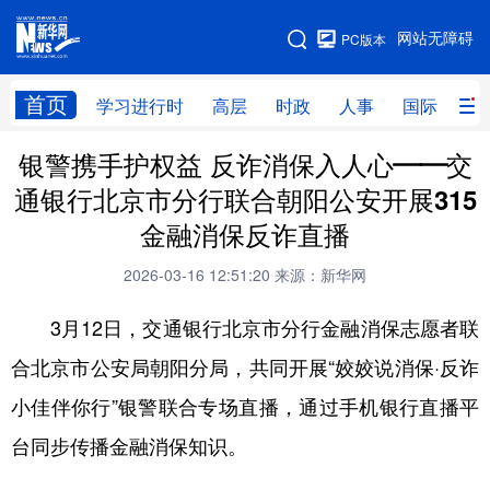
手机版
网站无障碍
PC版本
网站地图
首页
学习进行时
高层
时政
人事
国际
财
银警携手护权益 反诈消保入人心——交
学习进行时
高层
时政
人事
通银行北京市分行联合朝阳公安开展315
国际
财经
网评
港澳
金融消保反诈直播
台湾
思客智库
全球连线
教育
2026-03-16 12:51:20
来源：新华网
科技
科创
量子
体育
3月12日，交通银行北京市分行金融消保志愿者联
文化
书画
健康
军事
合北京市公安局朝阳分局，共同开展“姣姣说消保·反诈
访谈
视频
图片
政务
小佳伴你行”银警联合专场直播，通过手机银行直播平
法律
中央文件
金融
汽车
台同步传播金融消保知识。
食品
人居
信息化
数字经济