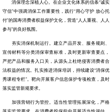
山东
河南
湖北
湖南
消保理念深植人心。在企业文化体系的信条“诚实
守信”中强调消保工作重要性，践行“用心守护 放心托
广东
广西
海南
重庆
付”的国寿消费者权益保护文化，营造“人人重视、人人
四川
贵州
云南
西藏
参与”的良好氛围。
陕西
甘肃
青海
宁夏
夯实消保机制运行。建立产品开发、服务规则、
新疆
内蒙古
黑龙江
宣传材料等分类消保审查标准，及时更新审查要点，
严把产品和服务入口关，从源头上杜绝侵害消费者合
多语种频道
法权益的情况。扎实推进消保培训，持续建设“消保优
English
Español
Français
عربى
秀课程专栏”。靶向开展客户信息保护专项检查，及时
Русский язык
日本語
한국어
落实监管新规要求。
Deutsch
Português
加强营销行为管控。适当性管理拓展深化，严格
落实监管要求，在消费者投保前中开展适当性评估。