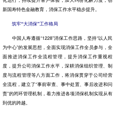
化运行，持续提升客户体验，加大纠纷化解力度，创
新国寿特色金融教育，消保工作水平稳步提升。
学术中国
乡村振兴
银龄
溯源中国
城市
旅游
能源
会展
筑牢“大消保”工作格局
彩票
娱乐
时尚
悦读
中国人寿遵循“1228”消保工作思路，坚持“以人民
公益
一带一路
亚太网
上市公司
为中心”的发展思想，全面实现消保工作全员参与，全
文化产业
面推进消保工作全流程管理，提升消保工作重视程
度，提升公司消保工作水平，深耕消保组织管理、制
地方频道
度与流程管理等八方面工作，将消保贯穿于公司经营
全流程，建立了“事前审查、事中处置、事后改进和问
北京
天津
河北
山西
责”的闭环管理机制，着力推进各项消保机制实现从有
辽宁
吉林
上海
江苏
到优的跨越。
浙江
安徽
福建
江西