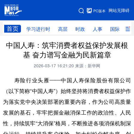
手机版
网站无障碍
PC版本
网站地图
首页
学习进行时
高层
时政
人事
国际
财
中国人寿：筑牢消费者权益保护发展根
学习进行时
高层
时政
人事
基 奋力谱写金融为民新篇章
国际
财经
网评
港澳
2026-03-17 16:21:20
来源：新华网
台湾
思客智库
全球连线
教育
寿险行业头雁——中国人寿保险股份有限公司
科技
科创
量子
体育
（以下简称“中国人寿”）始终坚持将消费者权益保护作
文化
书画
健康
军事
为落实党中央决策部署的重要内容，作为公司高质量
访谈
视频
图片
政务
发展的基石，牢牢把握金融消保工作的政治性、人民
法律
中央文件
金融
汽车
性，持续筑牢“大消保”格局，不断推进各项消保机制深
食品
人居
信息化
数字经济