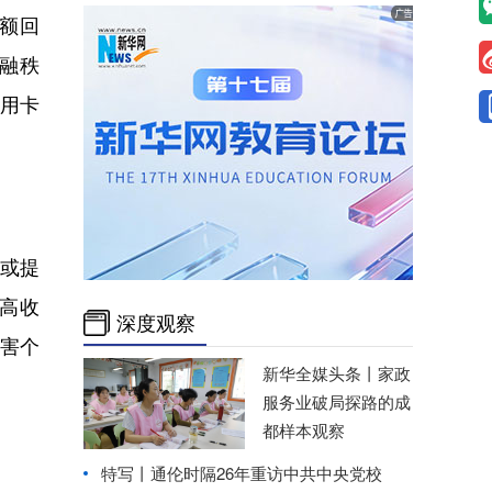
额回
金融秩
用卡
或提
高收
深度观察
害个
新华全媒头条丨
家政
服务业破局探路的成
都样本观察
特写丨通伦时隔26年重访中共中央党校