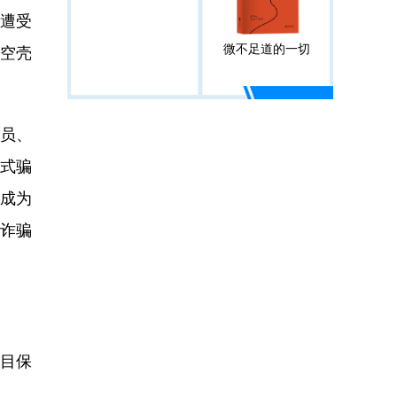
能遭受
微不足道的一切
是空壳
员、
式骗
已成为
型诈骗
目保