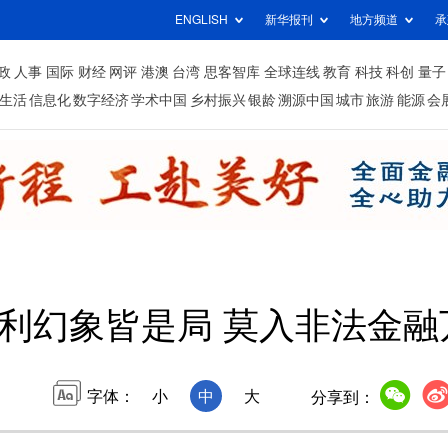
ENGLISH
新华报刊
地方频道
承
政
人事
国际
财经
网评
港澳
台湾
思客智库
全球连线
教育
科技
科创
量子
生活
信息化
数字经济
学术中国
乡村振兴
银龄
溯源中国
城市
旅游
能源
会
利幻象皆是局 莫入非法金融
字体：
小
中
大
分享到：