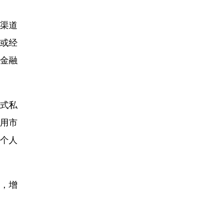
渠道
或经
金融
形式私
应用市
写个人
，增