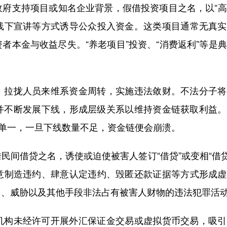
支持项目或知名企业背景，假借投资项目之名，以“高
、线下宣讲等方式诱导公众投入资金。这类项目通常无真
者本金与收益尽失。“养老项目”投资、“消费返利”等是
拉拢人员来维系资金周转，实施违法敛财。不法分子将
并不断发展下线，形成层级关系以维持资金链获取利益。
源单一，一旦下线数量不足，资金链便会崩溃。
借贷之名，诱使或迫使被害人签订“借贷”或变相“借贷
恶意制造违约、肆意认定违约、毁匿还款证据等方式形成
力、威胁以及其他手段非法占有被害人财物的违法犯罪活
构未经许可开展外汇保证金交易或虚拟货币交易，吸引