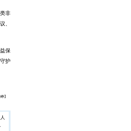
类非
议、
益保
守护
柴峥】
人