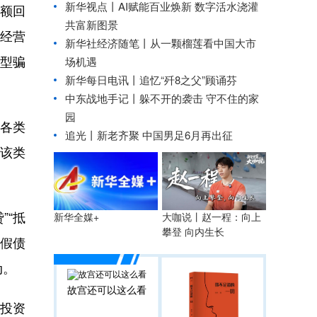
新华视点丨
AI赋能百业焕新 数字活水浇灌
额回
共富新图景
实经营
新华社经济随笔丨
从一颗榴莲看中国大市
典型骗
场机遇
新华每日电讯丨
追忆“歼8之父”顾诵芬
中东战地手记丨躲不开的袭击 守不住的家
园
各类
追光丨
新老齐聚 中国男足6月再出征
该类
”“抵
大咖说丨赵一程：向上
新华全媒+
攀登 向内生长
虚假债
动。
故宫还可以这么看
投资