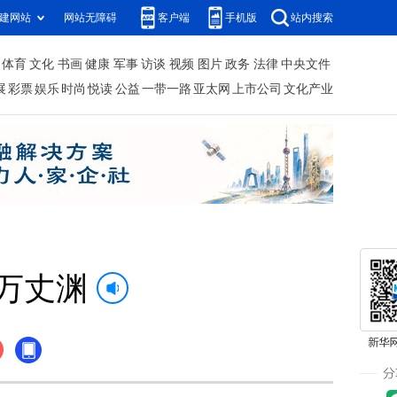
建网站
网站无障碍
客户端
手机版
站内搜索
体育
文化
书画
健康
军事
访谈
视频
图片
政务
法律
中央文件
展
彩票
娱乐
时尚
悦读
公益
一带一路
亚太网
上市公司
文化产业
万丈渊