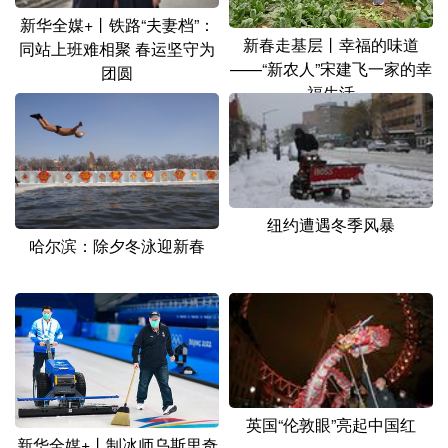
新华全媒+丨铁路“夫妻档”：
新春走基层丨幸福的味道
同站上班难相聚 春运坚守为
——“新农人”宋建飞一家的幸
团圆
福生活
纽约遭遇冬季风暴
哈尔滨：除夕冬泳迎新春
英国“伦敦眼”亮起中国红
新华全媒+丨制冰师乌斯里奇