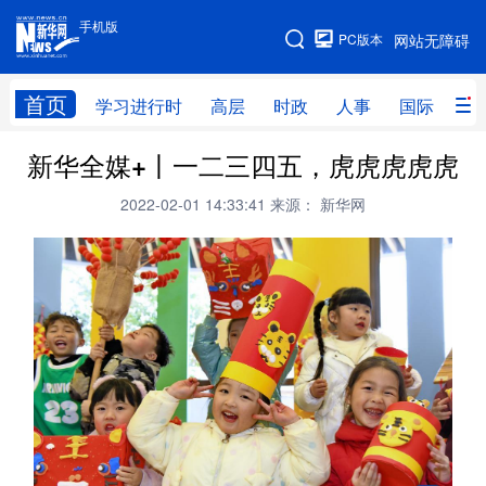
手机版
手机版
PC版本
网站无障碍
网站地图
首页
学习进行时
高层
时政
人事
国际
财
新华全媒+丨一二三四五，虎虎虎虎虎
学习进行时
高层
时政
人事
2022-02-01 14:33:41
来源： 新华网
国际
财经
网评
港澳
台湾
思客智库
全球连线
教育
科技
科创
量子
体育
文化
书画
健康
军事
访谈
视频
图片
政务
法律
中央文件
金融
汽车
食品
人居
信息化
数字经济