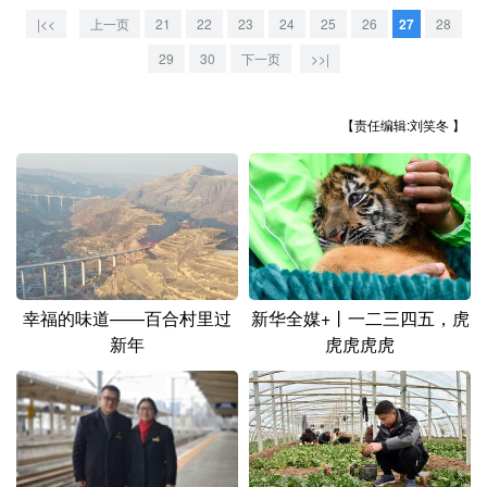
山东
河南
湖北
湖南
|<<
上一页
21
22
23
24
25
26
27
28
广东
广西
海南
重庆
29
30
下一页
>>|
四川
贵州
云南
西藏
【责任编辑:刘笑冬 】
陕西
甘肃
青海
宁夏
新疆
内蒙古
黑龙江
多语种频道
幸福的味道——百合村里过
新华全媒+丨一二三四五，虎
English
Español
Français
عربى
新年
虎虎虎虎
Русский язык
日本語
한국어
Deutsch
Português