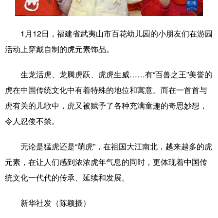
学术中国
乡村振兴
银龄
溯源中国
1月12日，福建省武夷山市百花幼儿园的小朋友们在游园
城市
旅游
能源
会展
活动上穿戴自制的虎元素饰品。
彩票
娱乐
时尚
悦读
生龙活虎、龙腾虎跃、虎虎生威……有“百兽之王”美誉的
公益
一带一路
亚太网
上市公司
虎在中国传统文化中有着特殊的地位和寓意。而在一首首与
文化产业
虎有关的儿歌中，虎又被赋予了各种充满童趣的奇思妙想，
令人忍俊不禁。
地方频道
无论是猛虎还是“萌虎”，在祖国大江南北，越来越多的虎
北京
天津
河北
山西
元素，在让人们感到浓浓虎年气息的同时，更体现着中国传
统文化一代代的传承、延续和发展。
辽宁
吉林
上海
江苏
浙江
安徽
福建
江西
新华社发（陈颖摄）