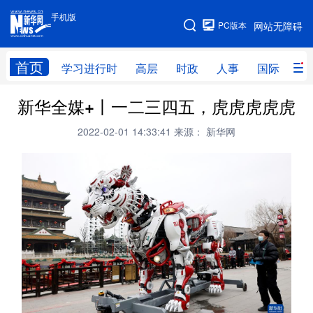
手机版
手机版
PC版本
网站无障碍
网站地图
首页
学习进行时
高层
时政
人事
国际
财
新华全媒+丨一二三四五，虎虎虎虎虎
学习进行时
高层
时政
人事
2022-02-01 14:33:41
来源： 新华网
国际
财经
网评
港澳
台湾
思客智库
全球连线
教育
科技
科创
量子
体育
文化
书画
健康
军事
访谈
视频
图片
政务
法律
中央文件
金融
汽车
食品
人居
信息化
数字经济