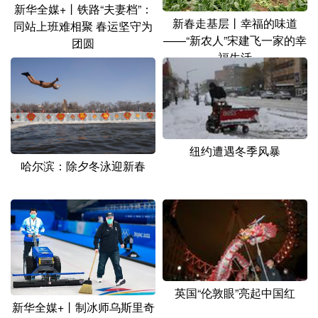
新华全媒+丨铁路“夫妻档”：
新春走基层丨幸福的味道
同站上班难相聚 春运坚守为
——“新农人”宋建飞一家的幸
团圆
福生活
纽约遭遇冬季风暴
哈尔滨：除夕冬泳迎新春
英国“伦敦眼”亮起中国红
新华全媒+丨制冰师乌斯里奇