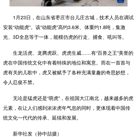
学术中国
乡村振兴
银龄
溯源中国
1月23日，在山东省枣庄市台儿庄古城，技术人员在调试
城市
旅游
能源
会展
安装“动能虎”。该“动能虎”高约3.6米、体重约1.8吨，集激
光、3D全息等于一体，能模仿虎的行走、捕食、吼叫等。
彩票
娱乐
时尚
悦读
公益
一带一路
亚太网
上市公司
生龙活虎、龙腾虎跃、虎虎生威……有“百兽之王”美誉的
虎在中国传统文化中有着特殊的地位和寓意。而在一首首与
文化产业
虎有关的儿歌中，虎又被赋予了各种充满童趣的奇思妙想，
令人忍俊不禁。
地方频道
无论是猛虎还是“萌虎”，在祖国大江南北，越来越多的虎
北京
天津
河北
山西
元素，在让人们感到浓浓虎年气息的同时，更体现着中国传
辽宁
吉林
上海
江苏
统文化一代代的传承、延续和发展。
浙江
安徽
福建
江西
新华社发（孙中喆摄）