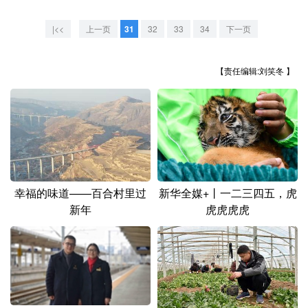
山东
河南
湖北
湖南
|<<
上一页
31
32
33
34
下一页
广东
广西
海南
重庆
四川
贵州
云南
西藏
【责任编辑:刘笑冬 】
陕西
甘肃
青海
宁夏
新疆
内蒙古
黑龙江
多语种频道
幸福的味道——百合村里过
新华全媒+丨一二三四五，虎
English
Español
Français
عربى
新年
虎虎虎虎
Русский язык
日本語
한국어
Deutsch
Português