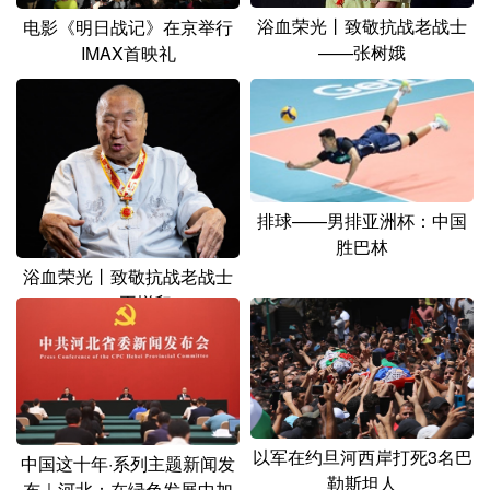
山东
河南
湖北
湖南
浴血荣光丨致敬抗战老战士
电影《明日战记》在京举行
——张树娥
IMAX首映礼
广东
广西
海南
重庆
四川
贵州
云南
西藏
陕西
甘肃
青海
宁夏
新疆
内蒙古
黑龙江
排球——男排亚洲杯：中国
胜巴林
多语种频道
浴血荣光丨致敬抗战老战士
——王增印
English
Español
Français
عربى
Русский язык
日本語
한국어
Deutsch
Português
以军在约旦河西岸打死3名巴
中国这十年·系列主题新闻发
勒斯坦人
布｜河北：在绿色发展中加