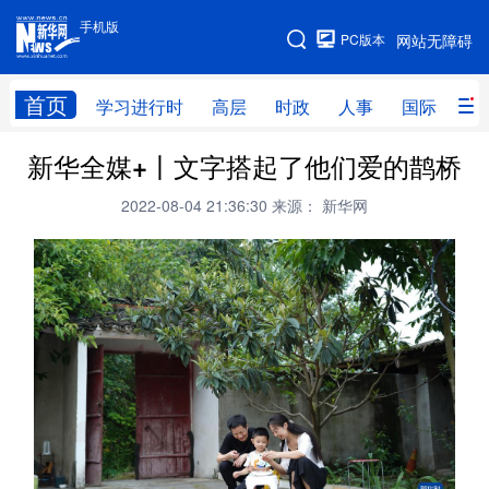
手机版
手机版
PC版本
网站无障碍
网站地图
首页
学习进行时
高层
时政
人事
国际
财
新华全媒+丨文字搭起了他们爱的鹊桥
学习进行时
高层
时政
人事
2022-08-04 21:36:30
来源： 新华网
国际
财经
网评
港澳
台湾
思客智库
全球连线
教育
科技
科创
量子
体育
文化
书画
健康
军事
访谈
视频
图片
政务
法律
中央文件
金融
汽车
食品
人居
信息化
数字经济