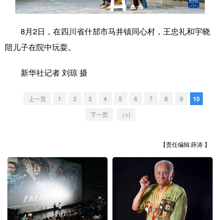
学术中国
乡村振兴
银龄
溯源中国
8月2日，在四川省什邡市马井镇同心村，王忠礼和宇晓
城市
旅游
能源
会展
陪儿子在院中玩耍。
彩票
娱乐
时尚
悦读
新华社记者 刘琼 摄
公益
一带一路
亚太网
上市公司
上一页
1
2
3
4
5
6
7
8
9
10
文化产业
下一页
>>|
地方频道
【责任编辑:薛涛 】
北京
天津
河北
山西
辽宁
吉林
上海
江苏
浙江
安徽
福建
江西