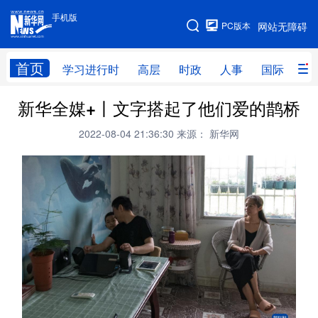
手机版
手机版
PC版本
网站无障碍
网站地图
首页
学习进行时
高层
时政
人事
国际
财
新华全媒+丨文字搭起了他们爱的鹊桥
学习进行时
高层
时政
人事
2022-08-04 21:36:30
来源： 新华网
国际
财经
网评
港澳
台湾
思客智库
全球连线
教育
科技
科创
量子
体育
文化
书画
健康
军事
访谈
视频
图片
政务
法律
中央文件
金融
汽车
食品
人居
信息化
数字经济