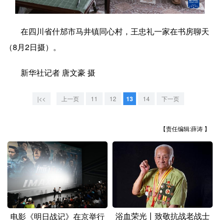
学术中国
乡村振兴
银龄
溯源中国
在四川省什邡市马井镇同心村，王忠礼一家在书房聊天
城市
旅游
能源
会展
（8月2日摄）。
彩票
娱乐
时尚
悦读
新华社记者 唐文豪 摄
公益
一带一路
亚太网
上市公司
|<<
上一页
11
12
13
14
下一页
文化产业
【责任编辑:薛涛 】
地方频道
北京
天津
河北
山西
辽宁
吉林
上海
江苏
浙江
安徽
福建
江西
浴血荣光丨致敬抗战老战士
电影《明日战记》在京举行