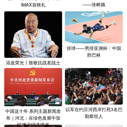
山东
河南
湖北
湖南
——张树娥
IMAX首映礼
广东
广西
海南
重庆
四川
贵州
云南
西藏
陕西
甘肃
青海
宁夏
排球——男排亚洲杯：中国
新疆
内蒙古
黑龙江
胜巴林
浴血荣光丨致敬抗战老战士
——王增印
多语种频道
English
Español
Français
عربى
Русский язык
日本語
한국어
Deutsch
Português
以军在约旦河西岸打死3名巴
中国这十年·系列主题新闻发
勒斯坦人
布｜河北：在绿色发展中加
快建设经济强省