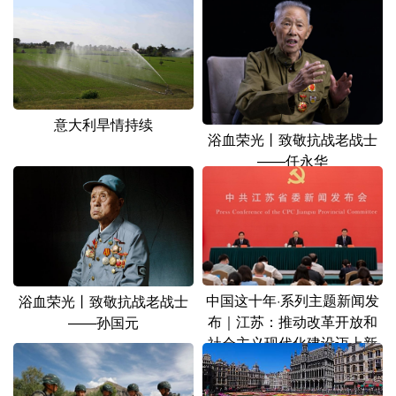
山东
河南
湖北
湖南
广东
广西
海南
重庆
四川
贵州
云南
西藏
陕西
甘肃
青海
宁夏
意大利旱情持续
浴血荣光丨致敬抗战老战士
新疆
内蒙古
黑龙江
——任永华
多语种频道
English
Español
Français
عربى
Русский язык
日本語
한국어
中国这十年·系列主题新闻发
浴血荣光丨致敬抗战老战士
布｜江苏：推动改革开放和
——孙国元
Deutsch
Português
社会主义现代化建设迈上新
台阶