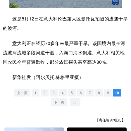
学术中国
乡村振兴
银龄
溯源中国
这是8月12日在意大利伦巴第大区曼托瓦拍摄的遭遇干旱
城市
旅游
能源
会展
的波河。
彩票
娱乐
时尚
悦读
意大利正在经历70多年来最严重干旱。该国境内最长河
公益
一带一路
亚太网
上市公司
流波河流域多段河道干涸，入海口海水倒灌。意大利相关地
文化产业
区农民今年普遍歉收，部分农民损失甚至高达80%。
新华社发（阿尔贝托·林格里亚摄）
地方频道
上一页
1
2
3
4
5
6
7
8
9
10
北京
天津
河北
山西
下一页
>>|
辽宁
吉林
上海
江苏
【责任编辑:成岚 】
浙江
安徽
福建
江西