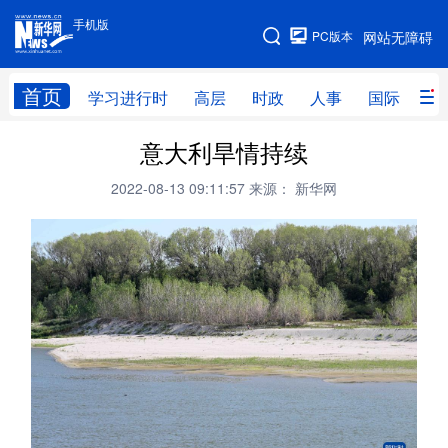
手机版
手机版
PC版本
网站无障碍
网站地图
首页
学习进行时
高层
时政
人事
国际
财
意大利旱情持续
学习进行时
高层
时政
人事
2022-08-13 09:11:57
来源： 新华网
国际
财经
网评
港澳
台湾
思客智库
全球连线
教育
科技
科创
量子
体育
文化
书画
健康
军事
访谈
视频
图片
政务
法律
中央文件
金融
汽车
食品
人居
信息化
数字经济