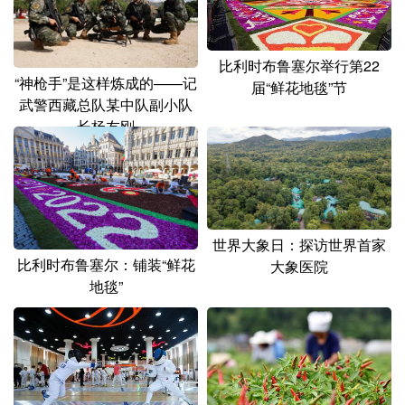
比利时布鲁塞尔举行第22
“神枪手”是这样炼成的——记
届“鲜花地毯”节
武警西藏总队某中队副小队
长杨友刚
世界大象日：探访世界首家
比利时布鲁塞尔：铺装“鲜花
大象医院
地毯”