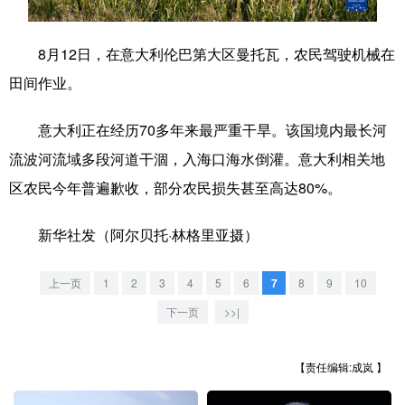
学术中国
乡村振兴
银龄
溯源中国
8月12日，在意大利伦巴第大区曼托瓦，农民驾驶机械在
城市
旅游
能源
会展
田间作业。
彩票
娱乐
时尚
悦读
意大利正在经历70多年来最严重干旱。该国境内最长河
公益
一带一路
亚太网
上市公司
流波河流域多段河道干涸，入海口海水倒灌。意大利相关地
区农民今年普遍歉收，部分农民损失甚至高达80%。
文化产业
新华社发（阿尔贝托·林格里亚摄）
地方频道
上一页
1
2
3
4
5
6
7
8
9
10
北京
天津
河北
山西
下一页
>>|
辽宁
吉林
上海
江苏
【责任编辑:成岚 】
浙江
安徽
福建
江西