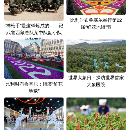
比利时布鲁塞尔举行第22
“神枪手”是这样炼成的——记
届“鲜花地毯”节
武警西藏总队某中队副小队
长杨友刚
世界大象日：探访世界首家
比利时布鲁塞尔：铺装“鲜花
大象医院
地毯”