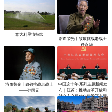
山东
河南
湖北
湖南
广东
广西
海南
重庆
四川
贵州
云南
西藏
陕西
甘肃
青海
宁夏
意大利旱情持续
浴血荣光丨致敬抗战老战士
新疆
内蒙古
黑龙江
——任永华
多语种频道
English
Español
Français
عربى
中国这十年·系列主题新闻发
浴血荣光丨致敬抗战老战士
Русский язык
日本語
한국어
布｜江苏：推动改革开放和
——孙国元
Deutsch
Português
社会主义现代化建设迈上新
台阶