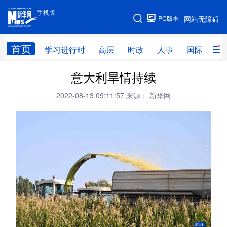
手机版
手机版
PC版本
网站无障碍
网站地图
首页
学习进行时
高层
时政
人事
国际
财
意大利旱情持续
学习进行时
高层
时政
人事
2022-08-13 09:11:57
来源： 新华网
国际
财经
网评
港澳
台湾
思客智库
全球连线
教育
科技
科创
量子
体育
文化
书画
健康
军事
访谈
视频
图片
政务
法律
中央文件
金融
汽车
食品
人居
信息化
数字经济