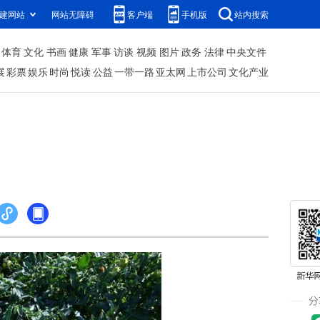
建网站
网站无障碍
客户端
手机版
站内搜索
体育
文化
书画
健康
军事
访谈
视频
图片
政务
法律
中央文件
展
彩票
娱乐
时尚
悦读
公益
一带一路
亚太网
上市公司
文化产业