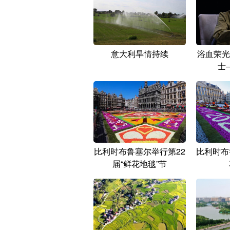
意大利旱情持续
浴血荣光
士
比利时布鲁塞尔举行第22
比利时布
届“鲜花地毯”节