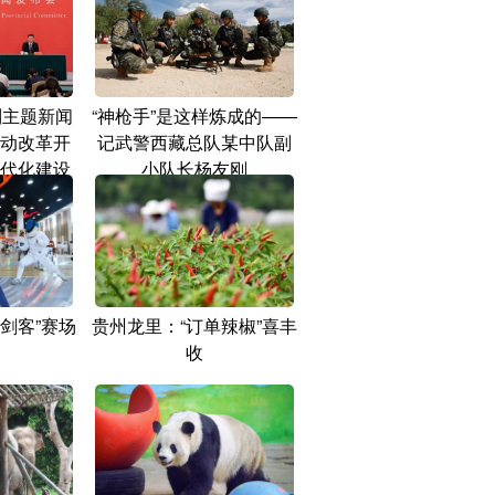
列主题新闻
“神枪手”是这样炼成的——
动改革开
记武警西藏总队某中队副
代化建设
小队长杨友刚
阶
剑客”赛场
贵州龙里：“订单辣椒”喜丰
收