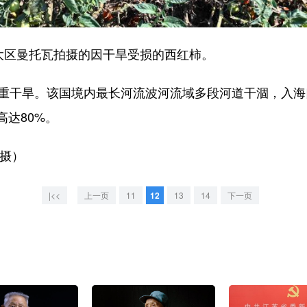
区曼托瓦拍摄的因干旱受损的西红柿。
干旱。该国境内最长河流波河流域多段河道干涸，入海
达80%。
摄）
|<<
上一页
11
12
13
14
下一页