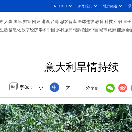
ENGLISH
新华报刊
地方频道
承
政
人事
国际
财经
网评
港澳
台湾
思客智库
全球连线
教育
科技
科创
量子
生活
信息化
数字经济
学术中国
乡村振兴
银龄
溯源中国
城市
旅游
能源
会
意大利旱情持续
字体：
小
中
大
分享到：