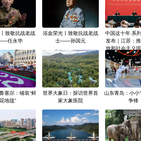
丨致敬抗战老战
浴血荣光丨致敬抗战老战
中国这十年·系
——任永华
士——孙国元
发布｜江苏：推
放和社会主义现
迈上新台
鲁塞尔：铺装“鲜
世界大象日：探访世界首
山东青岛：小小“
花地毯”
家大象医院
争锋