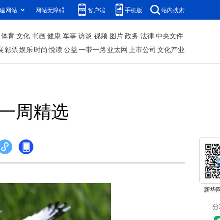
建网站
网站无障碍
客户端
手机版
站内搜索
体育
文化
书画
健康
军事
访谈
视频
图片
政务
法律
中央文件
展
彩票
娱乐
时尚
悦读
公益
一带一路
亚太网
上市公司
文化产业
片一周精选