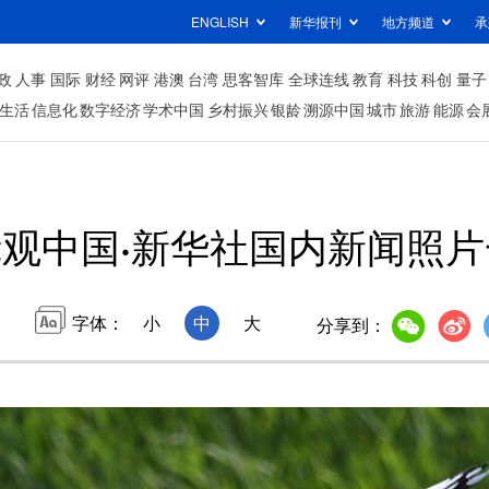
ENGLISH
新华报刊
地方频道
承
政
人事
国际
财经
网评
港澳
台湾
思客智库
全球连线
教育
科技
科创
量子
生活
信息化
数字经济
学术中国
乡村振兴
银龄
溯源中国
城市
旅游
能源
会
镜观中国·新华社国内新闻照
字体：
小
中
大
分享到：