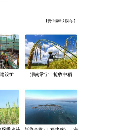
【责任编辑:刘笑冬 】
建设忙
湖南常宁：抢收中稻
谷飘香收获
新华全媒+｜福建连江：海