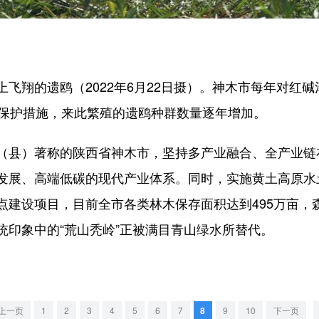
翔的遗鸥（2022年6月22日摄）。神木市每年对红碱
项保护措施，来此繁殖的遗鸥种群数量逐年增加。
县）著称的陕西省神木市，坚持多产业融合、全产业链
发展、高端低碳的现代产业体系。同时，实施黄土高原水
建设项目，目前全市各类林木保存面积达到495万亩，森
统印象中的“荒山秃岭”正被满目青山绿水所替代。
上一页
1
2
3
4
5
6
7
8
9
10
下一页