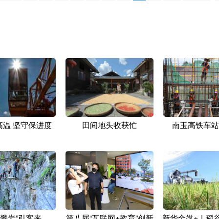
高温 坚守保进度
田间地头收获忙
南玉高铁车站
坑攀岩”引客来
第八届“互联网+教育”创新
新华全媒+｜稻