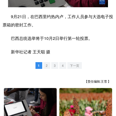
学术中国
乡村振兴
银龄
溯源中国
9月21日，在巴西里约热内卢，工作人员参与大选电子投
城市
旅游
能源
会展
票箱的密封工作。
彩票
娱乐
时尚
悦读
巴西总统选举将于10月2日举行第一轮投票。
公益
一带一路
亚太网
上市公司
新华社记者 王天聪 摄
文化产业
1
2
3
4
下一页
地方频道
【责任编辑:王雪 】
北京
天津
河北
山西
辽宁
吉林
上海
江苏
浙江
安徽
福建
江西