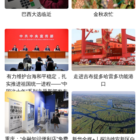
山东
河南
湖北
湖南
巴西大选临近
金秋农忙
广东
广西
海南
重庆
四川
贵州
云南
西藏
陕西
甘肃
青海
宁夏
新疆
内蒙古
黑龙江
有力维护台海和平稳定，扎
走进吉布提多哈雷多功能港
多语种频道
实推进祖国统一进程——“中
口
国这十年”系列主题新闻发布
English
Español
Français
عربى
会聚焦对台工作和两岸关系
Русский язык
日本語
한국어
发展
Deutsch
Português
重庆：“金融知识便利店”免费
新华全媒+丨探访雄安新区白