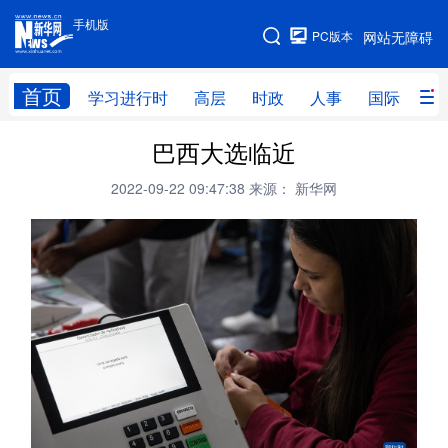
手机版
手机版
PC版本
网站无障碍
网站地图
首页
学习进行时
高层
时政
人事
国际
财
巴西大选临近
学习进行时
高层
时政
人事
2022-09-22 09:47:38
来源： 新华网
国际
财经
网评
港澳
台湾
思客智库
全球连线
教育
科技
科创
量子
体育
文化
书画
健康
军事
访谈
视频
图片
政务
法律
中央文件
金融
汽车
食品
人居
信息化
数字经济