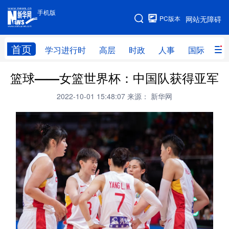
手机版
手机版
PC版本
网站无障碍
网站地图
首页
学习进行时
高层
时政
人事
国际
财
篮球——女篮世界杯：中国队获得亚军
学习进行时
高层
时政
人事
2022-10-01 15:48:07
来源： 新华网
国际
财经
网评
港澳
台湾
思客智库
全球连线
教育
科技
科创
量子
体育
文化
书画
健康
军事
访谈
视频
图片
政务
法律
中央文件
金融
汽车
食品
人居
信息化
数字经济