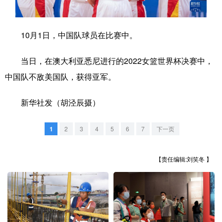
学术中国
乡村振兴
银龄
溯源中国
10月1日，中国队球员在比赛中。
城市
旅游
能源
会展
当日，在澳大利亚悉尼进行的2022女篮世界杯决赛中，
彩票
娱乐
时尚
悦读
中国队不敌美国队，获得亚军。
公益
一带一路
亚太网
上市公司
新华社发（胡泾辰摄）
文化产业
1
2
3
4
5
6
7
下一页
地方频道
【责任编辑:刘笑冬 】
北京
天津
河北
山西
辽宁
吉林
上海
江苏
浙江
安徽
福建
江西