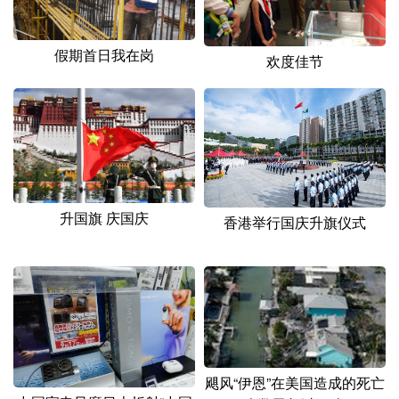
山东
河南
湖北
湖南
广东
广西
海南
重庆
假期首日我在岗
欢度佳节
四川
贵州
云南
西藏
陕西
甘肃
青海
宁夏
新疆
内蒙古
黑龙江
升国旗 庆国庆
多语种频道
香港举行国庆升旗仪式
English
Español
Français
عربى
Русский язык
日本語
한국어
Deutsch
Português
飓风“伊恩”在美国造成的死亡