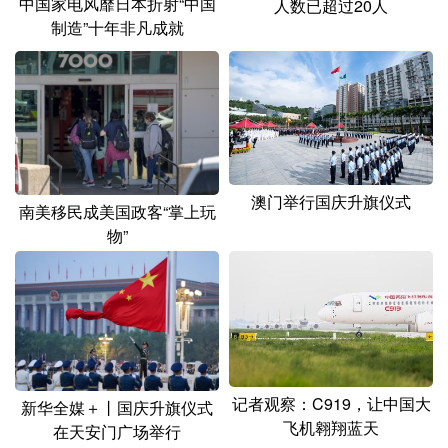
中国家电风靡日本折射“中国
人数已超过20人
制造”十年非凡成就
澳门举行国庆升旗仪式
南美移民成美国政客“掌上玩
物”
记者观察：C919，让中国大
新华全媒＋丨国庆升旗仪式
飞机翱翔蓝天
在天安门广场举行