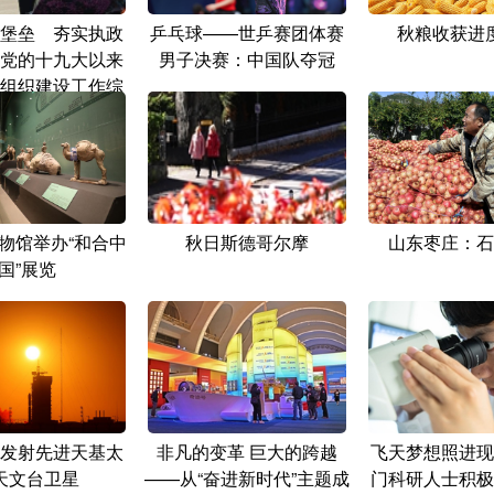
堡垒 夯实执政
乒乓球——世乒赛团体赛
秋粮收获进
党的十九大以来
男子决赛：中国队夺冠
组织建设工作综
述
物馆举办“和合中
秋日斯德哥尔摩
山东枣庄：石
国”展览
发射先进天基太
非凡的变革 巨大的跨越
飞天梦想照进现
天文台卫星
——从“奋进新时代”主题成
门科研人士积极