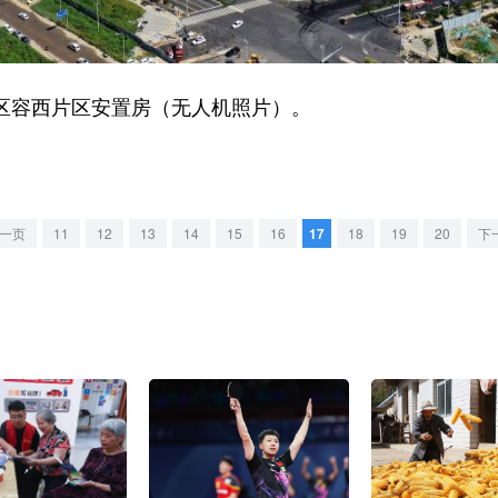
新区容西片区安置房（无人机照片）。
一页
11
12
13
14
15
16
17
18
19
20
下