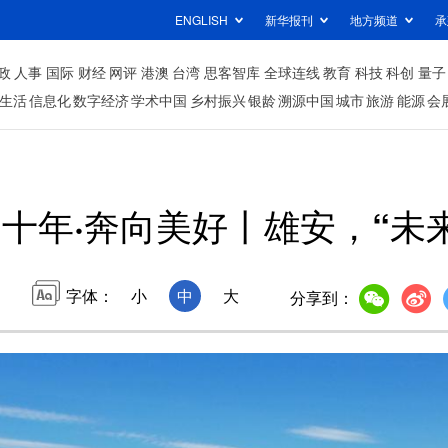
ENGLISH
新华报刊
地方频道
承
政
人事
国际
财经
网评
港澳
台湾
思客智库
全球连线
教育
科技
科创
量子
生活
信息化
数字经济
学术中国
乡村振兴
银龄
溯源中国
城市
旅游
能源
会
十年·奔向美好丨雄安，“未
字体：
小
中
大
分享到：