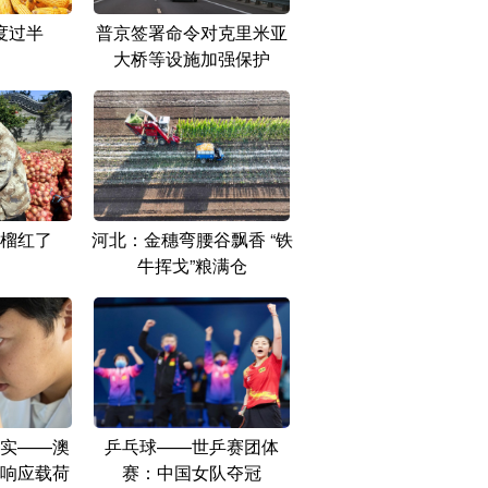
度过半
普京签署命令对克里米亚
大桥等设施加强保护
榴红了
河北：金穗弯腰谷飘香 “铁
牛挥戈”粮满仓
实——澳
乒乓球——世乒赛团体
响应载荷
赛：中国女队夺冠