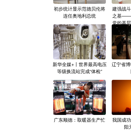
初步统计显示范德贝伦将
建强战斗
连任奥地利总统
之基——
党的基层
新华全媒+丨世界最高电压
辽宁省博
等级换流站完成“体检”
广东顺德：取暖器生产忙
我国成功
阳