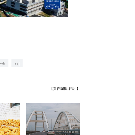
一页
>>|
【责任编辑:谷玥 】