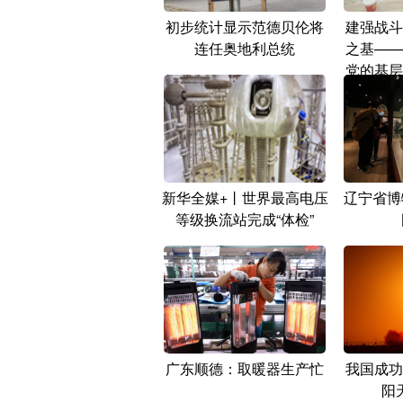
初步统计显示范德贝伦将
建强战斗
连任奥地利总统
之基——
党的基层
新华全媒+丨世界最高电压
辽宁省博
等级换流站完成“体检”
广东顺德：取暖器生产忙
我国成功
阳