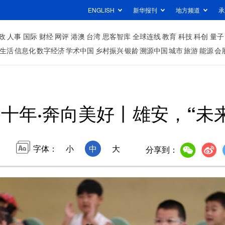
ENGLISH
新华报刊
地方频道
承
政
人事
国际
财经
网评
港澳
台湾
思客智库
全球连线
教育
科技
科创
量子
生活
信息化
数字经济
学术中国
乡村振兴
银龄
溯源中国
城市
旅游
能源
会
十年·奔向美好丨雄安，“未
字体：
小
中
大
分享到：