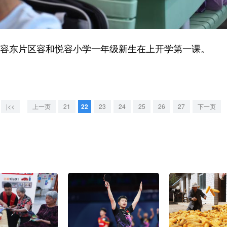
区容东片区容和悦容小学一年级新生在上开学第一课。
|<<
上一页
21
22
23
24
25
26
27
下一页