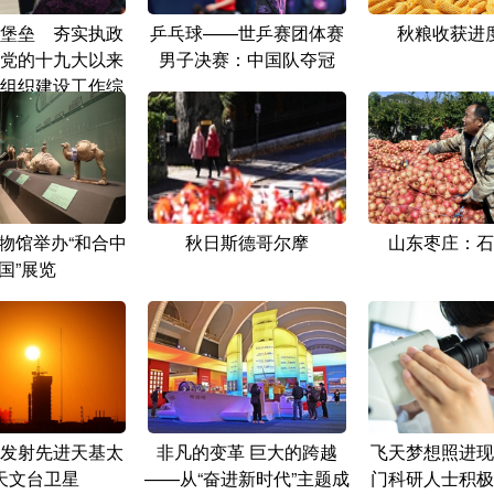
堡垒 夯实执政
乒乓球——世乒赛团体赛
秋粮收获进
党的十九大以来
男子决赛：中国队夺冠
组织建设工作综
述
物馆举办“和合中
秋日斯德哥尔摩
山东枣庄：石
国”展览
发射先进天基太
非凡的变革 巨大的跨越
飞天梦想照进现
天文台卫星
——从“奋进新时代”主题成
门科研人士积极