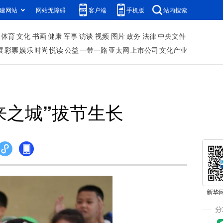
建网站
网站无障碍
客户端
手机版
站内搜索
体育
文化
书画
健康
军事
访谈
视频
图片
政务
法律
中央文件
展
彩票
娱乐
时尚
悦读
公益
一带一路
亚太网
上市公司
文化产业
来之城”拔节生长