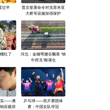
度过半
普京签署命令对克里米亚
大桥等设施加强保护
榴红了
河北：金穗弯腰谷飘香 “铁
牛挥戈”粮满仓
实——澳
乒乓球——世乒赛团体
响应载荷
赛：中国女队夺冠