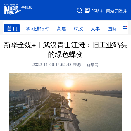
手机版
手机版
PC版本
网站无障碍
网站地图
首页
学习进行时
高层
时政
人事
国际
财
新华全媒+丨武汉青山江滩：旧工业码头
学习进行时
高层
时政
人事
的绿色蝶变
国际
财经
网评
港澳
2022-11-09 14:52:43
来源： 新华网
台湾
思客智库
全球连线
教育
科技
科创
量子
体育
文化
书画
健康
军事
访谈
视频
图片
政务
法律
中央文件
金融
汽车
食品
人居
信息化
数字经济