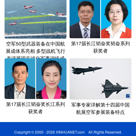
第17届长江韬奋奖韬奋系列
空军50型武器装备在中国航
获奖者
展成体系亮相 多型战机飞行
表演展现实战化军事训练成
就
第17届长江韬奋奖长江系列
军事专家详解第十四届中国
获奖者
航展空军参展装备特点
Copyright © 2000 - 2026 XINHUANET.com All Rights Reserved.