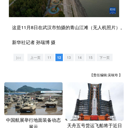
学术中国
乡村振兴
银龄
溯源中国
城市
旅游
能源
会展
这是11月8日在武汉市拍摄的青山江滩（无人机照片）。
彩票
娱乐
时尚
悦读
新华社记者 孙瑞博 摄
公益
一带一路
亚太网
上市公司
|<<
上一页
11
12
13
14
15
下一页
文化产业
【责任编辑:吴咏玲 】
地方频道
北京
天津
河北
山西
辽宁
吉林
上海
江苏
浙江
安徽
福建
江西
中国航展举行地面装备动态
天舟五号货运飞船将于近日
展示