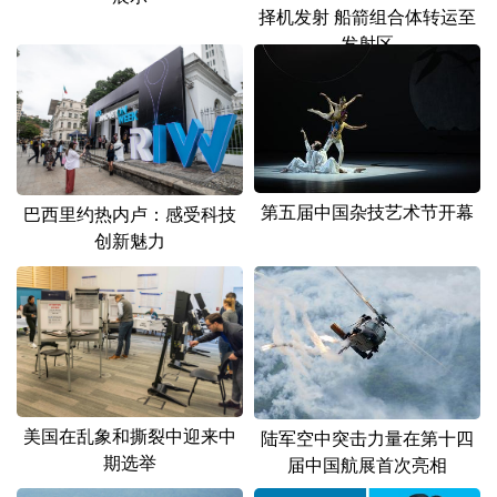
山东
河南
湖北
湖南
择机发射 船箭组合体转运至
发射区
广东
广西
海南
重庆
四川
贵州
云南
西藏
陕西
甘肃
青海
宁夏
新疆
内蒙古
黑龙江
第五届中国杂技艺术节开幕
巴西里约热内卢：感受科技
创新魅力
多语种频道
English
Español
Français
عربى
Русский язык
日本語
한국어
Deutsch
Português
美国在乱象和撕裂中迎来中
陆军空中突击力量在第十四
期选举
届中国航展首次亮相