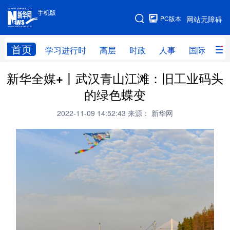
手机版
手机版
PC版本
网站无障碍
网站地图
首页
学习进行时
高层
时政
人事
国际
财
新华全媒+丨武汉青山江滩：旧工业码头
学习进行时
高层
时政
人事
的绿色蝶变
国际
财经
网评
港澳
2022-11-09 14:52:43
来源： 新华网
台湾
思客智库
全球连线
教育
科技
科创
量子
体育
文化
书画
健康
军事
访谈
视频
图片
政务
法律
中央文件
金融
汽车
食品
人居
信息化
数字经济