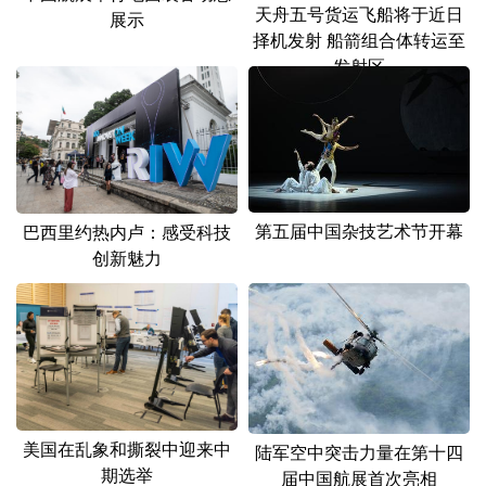
山东
河南
湖北
湖南
天舟五号货运飞船将于近日
展示
择机发射 船箭组合体转运至
广东
广西
海南
重庆
发射区
四川
贵州
云南
西藏
陕西
甘肃
青海
宁夏
新疆
内蒙古
黑龙江
第五届中国杂技艺术节开幕
巴西里约热内卢：感受科技
创新魅力
多语种频道
English
Español
Français
عربى
Русский язык
日本語
한국어
Deutsch
Português
美国在乱象和撕裂中迎来中
陆军空中突击力量在第十四
期选举
届中国航展首次亮相