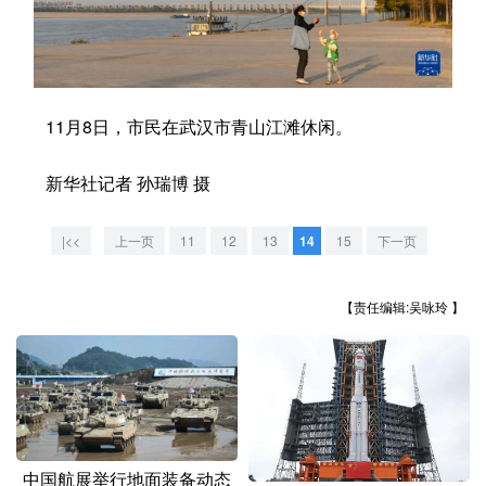
学术中国
乡村振兴
银龄
溯源中国
城市
旅游
能源
会展
11月8日，市民在武汉市青山江滩休闲。
彩票
娱乐
时尚
悦读
公益
一带一路
亚太网
上市公司
新华社记者 孙瑞博 摄
文化产业
|<<
上一页
11
12
13
14
15
下一页
地方频道
【责任编辑:吴咏玲 】
北京
天津
河北
山西
辽宁
吉林
上海
江苏
浙江
安徽
福建
江西
中国航展举行地面装备动态