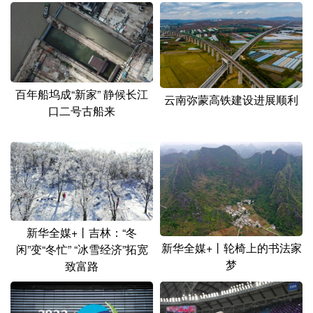
山东
河南
湖北
湖南
广东
广西
海南
重庆
四川
贵州
云南
西藏
陕西
甘肃
青海
宁夏
百年船坞成“新家” 静候长江
云南弥蒙高铁建设进展顺利
口二号古船来
新疆
内蒙古
黑龙江
多语种频道
English
Español
Français
عربى
新华全媒+丨吉林：“冬
Русский язык
日本語
한국어
新华全媒+丨轮椅上的书法家
闲”变“冬忙” “冰雪经济”拓宽
梦
Deutsch
Português
致富路