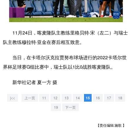
学术中国
乡村振兴
银龄
溯源中国
城市
旅游
能源
会展
11月24日，喀麦隆队主教练里格贝特·宋（左二）与瑞士
彩票
娱乐
时尚
悦读
队主教练穆拉特·亚金在赛后相互致意。
公益
一带一路
亚太网
上市公司
当日，在卡塔尔沃克拉贾努布球场进行的2022卡塔尔世
文化产业
界杯足球赛G组比赛中，瑞士队以1比0战胜喀麦隆队。
新华社记者 夏一方 摄
地方频道
北京
天津
河北
山西
|<<
上一页
11
12
13
14
15
16
17
18
19
下一页
辽宁
吉林
上海
江苏
浙江
安徽
福建
江西
【责任编辑:施歌 】