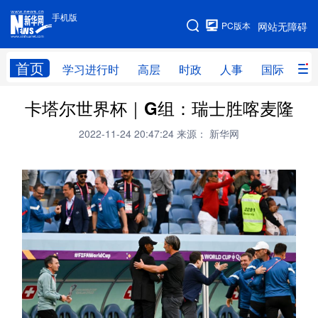
手机版
手机版
PC版本
网站无障碍
网站地图
首页
学习进行时
高层
时政
人事
国际
财
卡塔尔世界杯｜G组：瑞士胜喀麦隆
学习进行时
高层
时政
人事
2022-11-24 20:47:24
来源： 新华网
国际
财经
网评
港澳
台湾
思客智库
全球连线
教育
科技
科创
量子
体育
文化
书画
健康
军事
访谈
视频
图片
政务
法律
中央文件
金融
汽车
食品
人居
信息化
数字经济