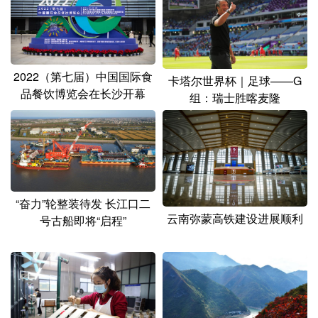
2022（第七届）中国国际食
卡塔尔世界杯｜足球——G
品餐饮博览会在长沙开幕
组：瑞士胜喀麦隆
“奋力”轮整装待发 长江口二
云南弥蒙高铁建设进展顺利
号古船即将“启程”