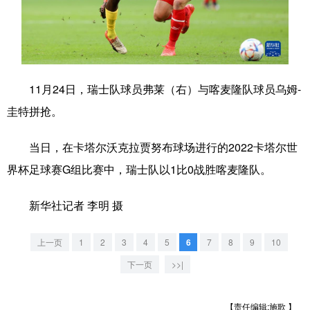
学术中国
乡村振兴
银龄
溯源中国
城市
旅游
能源
会展
彩票
娱乐
时尚
悦读
11月24日，瑞士队球员弗莱（右）与喀麦隆队球员乌姆-
圭特拼抢。
公益
一带一路
亚太网
上市公司
文化产业
当日，在卡塔尔沃克拉贾努布球场进行的2022卡塔尔世
界杯足球赛G组比赛中，瑞士队以1比0战胜喀麦隆队。
地方频道
新华社记者 李明 摄
北京
天津
河北
山西
上一页
1
2
3
4
5
6
7
8
9
10
辽宁
吉林
上海
江苏
下一页
>>|
浙江
安徽
福建
江西
【责任编辑:施歌 】