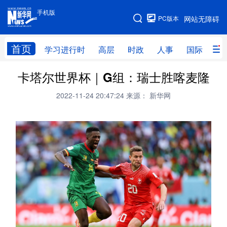
手机版
手机版
PC版本
网站无障碍
网站地图
首页
学习进行时
高层
时政
人事
国际
财
卡塔尔世界杯｜G组：瑞士胜喀麦隆
学习进行时
高层
时政
人事
2022-11-24 20:47:24
来源： 新华网
国际
财经
网评
港澳
台湾
思客智库
全球连线
教育
科技
科创
量子
体育
文化
书画
健康
军事
访谈
视频
图片
政务
法律
中央文件
金融
汽车
食品
人居
信息化
数字经济