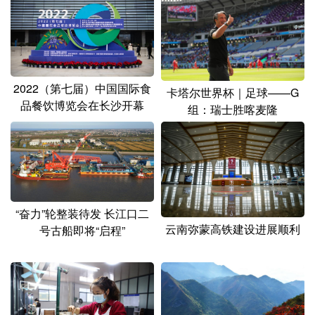
2022（第七届）中国国际食
卡塔尔世界杯｜足球——G
品餐饮博览会在长沙开幕
组：瑞士胜喀麦隆
“奋力”轮整装待发 长江口二
云南弥蒙高铁建设进展顺利
号古船即将“启程”