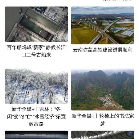
山东
河南
湖北
湖南
广东
广西
海南
重庆
四川
贵州
云南
西藏
陕西
甘肃
青海
宁夏
百年船坞成“新家” 静候长江
云南弥蒙高铁建设进展顺利
新疆
内蒙古
黑龙江
口二号古船来
多语种频道
English
Español
Français
عربى
Русский язык
日本語
한국어
新华全媒+丨吉林：“冬
新华全媒+丨轮椅上的书法家
闲”变“冬忙” “冰雪经济”拓宽
Deutsch
Português
梦
致富路