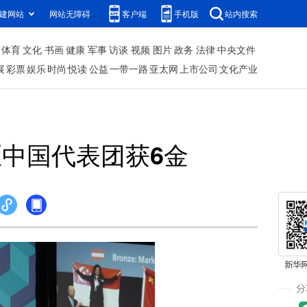
建网站
网站无障碍
客户端
手机版
站内搜索
体育
文化
书画
健康
军事
访谈
视频
图片
政务
法律
中央文件
展
彩票
娱乐
时尚
悦读
公益
一带一路
亚太网
上市公司
文化产业
区中国代表团获6金