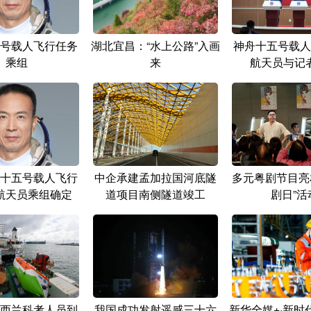
号载人飞行任务
湖北宜昌：“水上公路”入画
神舟十五号载人
乘组
来
航天员与记
十五号载人飞行
中企承建孟加拉国河底隧
多元粤剧节目亮
航天员乘组确定
道项目南侧隧道竣工
剧日”活
西兰科考人员到
我国成功发射遥感三十六
新华全媒+·新时