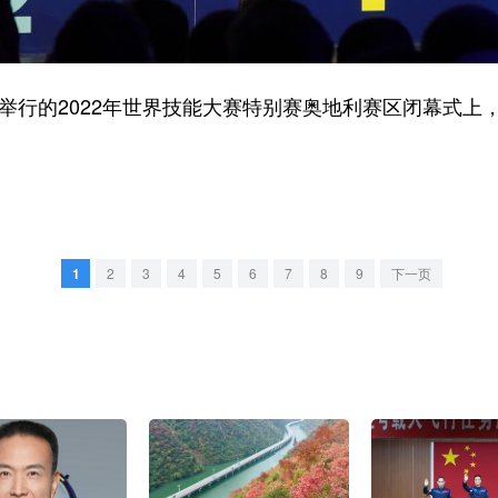
举行的2022年世界技能大赛特别赛奥地利赛区闭幕式上
1
2
3
4
5
6
7
8
9
下一页