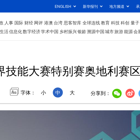
ENGLISH
新华报刊
地方频道
承
政
人事
国际
财经
网评
港澳
台湾
思客智库
全球连线
教育
科技
科创
量子
生活
信息化
数字经济
学术中国
乡村振兴
银龄
溯源中国
城市
旅游
能源
会
世界技能大赛特别赛奥地利赛
字体：
小
中
大
分享到：