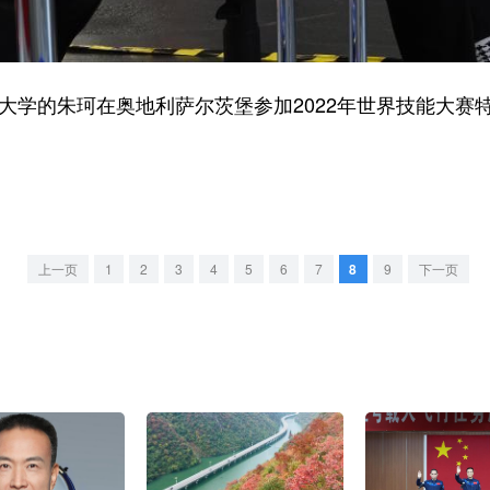
大学的朱珂在奥地利萨尔茨堡参加2022年世界技能大赛
上一页
1
2
3
4
5
6
7
8
9
下一页