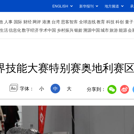
ENGLISH
新华报刊
地方频道
承
政
人事
国际
财经
网评
港澳
台湾
思客智库
全球连线
教育
科技
科创
量子
生活
信息化
数字经济
学术中国
乡村振兴
银龄
溯源中国
城市
旅游
能源
会
世界技能大赛特别赛奥地利赛
字体：
小
中
大
分享到：