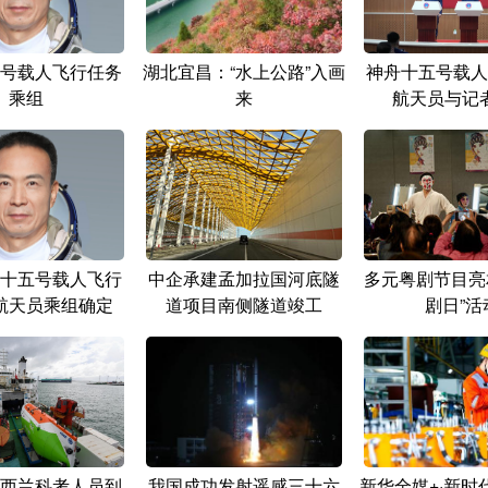
号载人飞行任务
湖北宜昌：“水上公路”入画
神舟十五号载人
乘组
来
航天员与记
十五号载人飞行
中企承建孟加拉国河底隧
多元粤剧节目亮
航天员乘组确定
道项目南侧隧道竣工
剧日”活
西兰科考人员到
我国成功发射遥感三十六
新华全媒+·新时