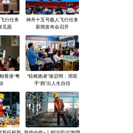
飞行任务
神舟十五号载人飞行任务
者见面
新闻发布会召开
相香港“粤
“轮椅跑者”谢启明：用双
动
手“跑”出人生自信
代新征程新
新华全媒+丨探访四川“智慧