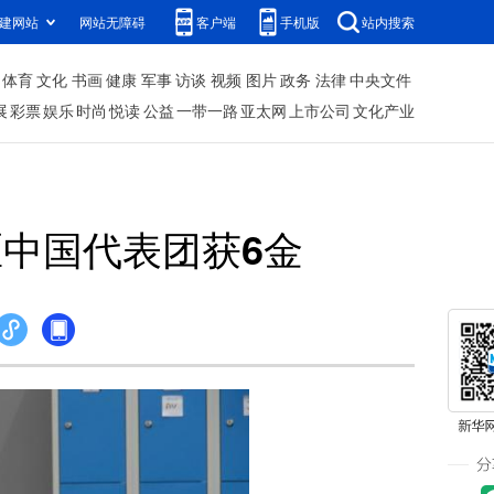
建网站
网站无障碍
客户端
手机版
站内搜索
体育
文化
书画
健康
军事
访谈
视频
图片
政务
法律
中央文件
展
彩票
娱乐
时尚
悦读
公益
一带一路
亚太网
上市公司
文化产业
区中国代表团获6金