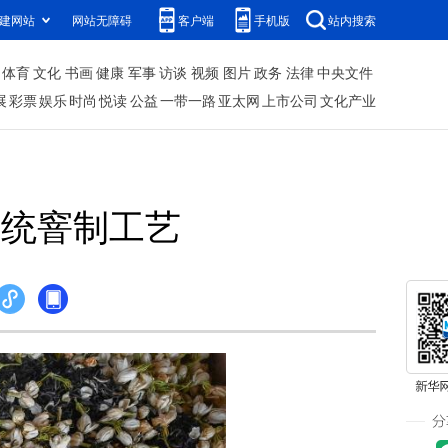
建网站
网站无障碍
客户端
手机版
站内搜索
体育
文化
书画
健康
军事
访谈
视频
图片
政务
法律
中央文件
展
彩票
娱乐
时尚
悦读
公益
一带一路
亚太网
上市公司
文化产业
传统窨制工艺