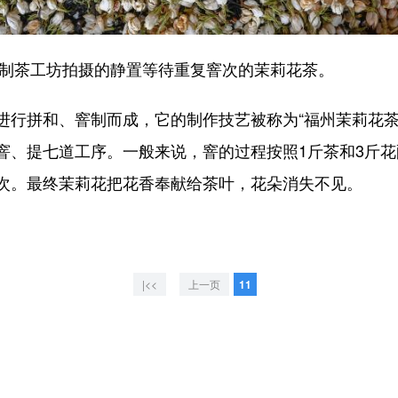
制茶工坊拍摄的静置等待重复窨次的茉莉花茶。
拼和、窨制而成，它的制作技艺被称为“福州茉莉花茶
窨、提七道工序。一般来说，窨的过程按照1斤茶和3斤
次。最终茉莉花把花香奉献给茶叶，花朵消失不见。
|<<
上一页
11