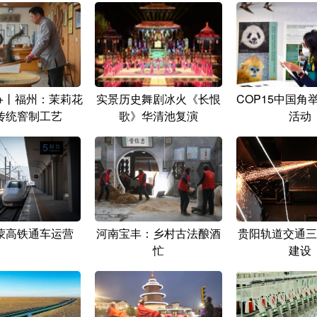
+丨福州：茉莉花
实景历史舞剧冰火《长恨
COP15中国角
传统窨制工艺
歌》华清池复演
活动
蒙高铁通车运营
河南宝丰：乡村古法酿酒
贵阳轨道交通三
忙
建设