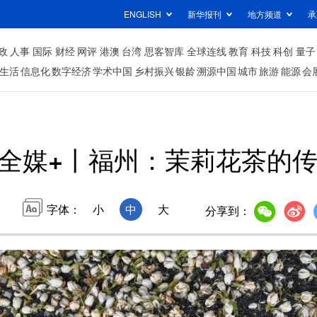
ENGLISH
新华报刊
地方频道
承
政
人事
国际
财经
网评
港澳
台湾
思客智库
全球连线
教育
科技
科创
量子
生活
信息化
数字经济
学术中国
乡村振兴
银龄
溯源中国
城市
旅游
能源
会
全媒+丨福州：茉莉花茶的
字体：
小
中
大
分享到：