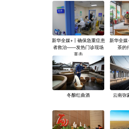
新华全媒+丨确保急重症患
新华全媒
者救治——发热门诊现场
茶的
直击
冬酿红曲酒
云南弥