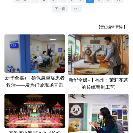
山东
河南
湖北
湖南
下一页
>>|
广东
广西
海南
重庆
四川
贵州
云南
西藏
【责任编辑:薛涛 】
陕西
甘肃
青海
宁夏
新疆
内蒙古
黑龙江
多语种频道
新华全媒+丨确保急重症患者
新华全媒+丨福州：茉莉花茶
救治——发热门诊现场直击
的传统窨制工艺
English
Español
Français
عربى
Русский язык
日本語
한국어
Deutsch
Português
实景历史舞剧冰火《长恨