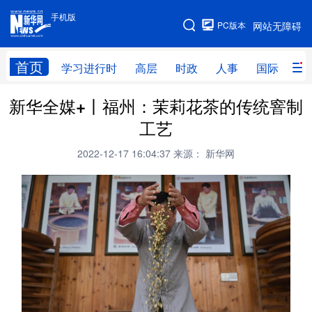
手机版
手机版
PC版本
网站无障碍
网站地图
首页
学习进行时
高层
时政
人事
国际
财
新华全媒+丨福州：茉莉花茶的传统窨制
学习进行时
高层
时政
人事
工艺
国际
财经
网评
港澳
2022-12-17 16:04:37
来源： 新华网
台湾
思客智库
全球连线
教育
科技
科创
量子
体育
文化
书画
健康
军事
访谈
视频
图片
政务
法律
中央文件
金融
汽车
食品
人居
信息化
数字经济