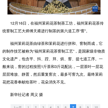
学术中国
乡村振兴
银龄
溯源中国
城市
旅游
能源
会展
12月16日，在福州茉莉花茶制茶工坊，福州茉莉花茶传
彩票
娱乐
时尚
悦读
统窨制工艺大师傅天甫进行制茶的第六道工序“窨”。
公益
一带一路
亚太网
上市公司
福州茉莉花茶由绿茶和茉莉花进行拼和、窨制而成，它
文化产业
的制作技艺被称为“福州茉莉花茶窨制工艺”，是国家级非物质
文化遗产，包含平、抖、蹚、拜、烘、窨、提七道工序。一
般来说，窨的过程按照1斤茶和3斤花配比，一层茶叶一层花
地方频道
层层堆放、静置，然后重复窨次，最多可窨九次。最终茉莉
北京
天津
河北
山西
花把花香奉献给茶叶，花朵消失不见。
辽宁
吉林
上海
江苏
新华社记者 周义 摄
浙江
安徽
福建
江西
上一页
1
2
3
4
5
6
7
8
9
10