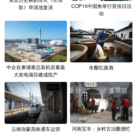
COP15中国角举行宣传日活
歌》华清池复演
动
中企在柬埔寨总装机容量最
冬酿红曲酒
大发电项目建成投产
河南宝丰：乡村古法酿酒忙
云南弥蒙高铁通车运营