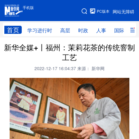
手机版
手机版
PC版本
网站无障碍
网站地图
首页
学习进行时
高层
时政
人事
国际
财
新华全媒+丨福州：茉莉花茶的传统窨制
学习进行时
高层
时政
人事
工艺
国际
财经
网评
港澳
2022-12-17 16:04:37
来源： 新华网
台湾
思客智库
全球连线
教育
科技
科创
量子
体育
文化
书画
健康
军事
访谈
视频
图片
政务
法律
中央文件
金融
汽车
食品
人居
信息化
数字经济