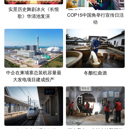
实景历史舞剧冰火《长恨
COP15中国角举行宣传日活
歌》华清池复演
动
中企在柬埔寨总装机容量最
冬酿红曲酒
大发电项目建成投产