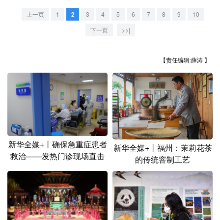
山东
河南
湖北
湖南
上一页
1
2
3
4
5
6
7
8
9
10
广东
广西
海南
重庆
下一页
>>|
四川
贵州
云南
西藏
【责任编辑:薛涛 】
陕西
甘肃
青海
宁夏
新疆
内蒙古
黑龙江
多语种频道
新华全媒+丨确保急重症患者
English
Español
Français
عربى
新华全媒+丨福州：茉莉花茶
救治——发热门诊现场直击
的传统窨制工艺
Русский язык
日本語
한국어
Deutsch
Português