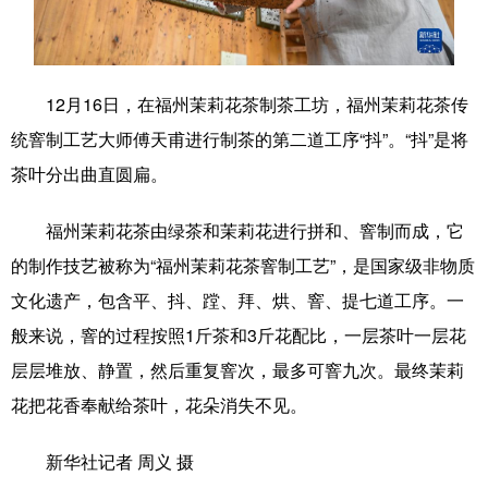
学术中国
乡村振兴
银龄
溯源中国
城市
旅游
能源
会展
12月16日，在福州茉莉花茶制茶工坊，福州茉莉花茶传
彩票
娱乐
时尚
悦读
统窨制工艺大师傅天甫进行制茶的第二道工序“抖”。“抖”是将
茶叶分出曲直圆扁。
公益
一带一路
亚太网
上市公司
文化产业
福州茉莉花茶由绿茶和茉莉花进行拼和、窨制而成，它
的制作技艺被称为“福州茉莉花茶窨制工艺”，是国家级非物质
文化遗产，包含平、抖、蹚、拜、烘、窨、提七道工序。一
地方频道
般来说，窨的过程按照1斤茶和3斤花配比，一层茶叶一层花
北京
天津
河北
山西
层层堆放、静置，然后重复窨次，最多可窨九次。最终茉莉
花把花香奉献给茶叶，花朵消失不见。
辽宁
吉林
上海
江苏
浙江
安徽
福建
江西
新华社记者 周义 摄