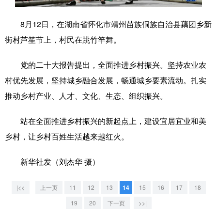
学术中国
乡村振兴
银龄
溯源中国
8月12日，在湖南省怀化市靖州苗族侗族自治县藕团乡新
街村芦笙节上，村民在跳竹竿舞。
城市
旅游
能源
会展
彩票
娱乐
时尚
悦读
党的二十大报告提出，全面推进乡村振兴。坚持农业农
村优先发展，坚持城乡融合发展，畅通城乡要素流动。扎实
公益
一带一路
亚太网
上市公司
推动乡村产业、人才、文化、生态、组织振兴。
文化产业
站在全面推进乡村振兴的新起点上，建设宜居宜业和美
乡村，让乡村百姓生活越来越红火。
地方频道
北京
天津
河北
山西
新华社发（刘杰华 摄）
辽宁
吉林
上海
江苏
|<<
上一页
11
12
13
14
15
16
17
18
浙江
安徽
福建
江西
19
20
下一页
>>|