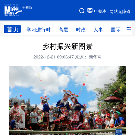
手机版
手机版
PC版本
网站无障碍
网站地图
首页
学习进行时
高层
时政
人事
国际
财
乡村振兴新图景
学习进行时
高层
时政
人事
2022-12-21 09:06:47
来源： 新华网
国际
财经
网评
港澳
台湾
思客智库
全球连线
教育
科技
科创
量子
体育
文化
书画
健康
军事
访谈
视频
图片
政务
法律
中央文件
金融
汽车
食品
人居
信息化
数字经济