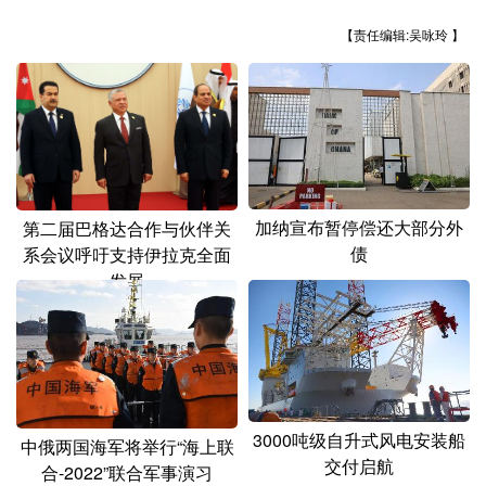
山东
河南
湖北
湖南
【责任编辑:吴咏玲 】
广东
广西
海南
重庆
四川
贵州
云南
西藏
陕西
甘肃
青海
宁夏
新疆
内蒙古
黑龙江
加纳宣布暂停偿还大部分外
第二届巴格达合作与伙伴关
债
系会议呼吁支持伊拉克全面
多语种频道
发展
English
Español
Français
عربى
Русский язык
日本語
한국어
Deutsch
Português
3000吨级自升式风电安装船
中俄两国海军将举行“海上联
交付启航
合-2022”联合军事演习