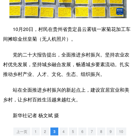
学术中国
乡村振兴
银龄
溯源中国
城市
旅游
能源
会展
10月20日，村民在贵州省贵定县云雾镇一家菊花加工车
彩票
娱乐
时尚
悦读
间摊晾金丝皇菊（无人机照片）。
公益
一带一路
亚太网
上市公司
党的二十大报告提出，全面推进乡村振兴。坚持农业农
文化产业
村优先发展，坚持城乡融合发展，畅通城乡要素流动。扎实
推动乡村产业、人才、文化、生态、组织振兴。
地方频道
站在全面推进乡村振兴的新起点上，建设宜居宜业和美
乡村，让乡村百姓生活越来越红火。
北京
天津
河北
山西
辽宁
吉林
上海
江苏
新华社记者 杨文斌 摄
浙江
安徽
福建
江西
上一页
1
2
3
4
5
6
7
8
9
10