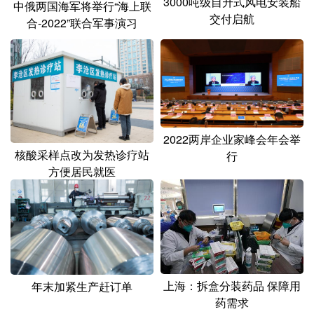
3000吨级自升式风电安装船
中俄两国海军将举行“海上联
交付启航
合-2022”联合军事演习
2022两岸企业家峰会年会举
核酸采样点改为发热诊疗站
行
方便居民就医
上海：拆盒分装药品 保障用
年末加紧生产赶订单
药需求