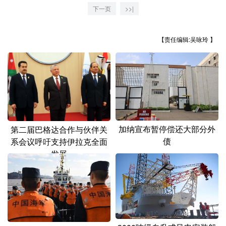
山东
河南
湖北
湖南
下一页
>>|
广东
广西
海南
重庆
【责任编辑:吴咏玲 】
四川
贵州
云南
西藏
陕西
甘肃
青海
宁夏
新疆
内蒙古
黑龙江
多语种频道
加纳宣布暂停偿还大部分外
第二届巴格达合作与伙伴关
债
系会议呼吁支持伊拉克全面
English
Español
Français
عربى
发展
Русский язык
日本語
한국어
Deutsch
Português