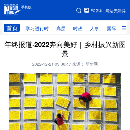
手机版
手机版
PC版本
网站无障碍
网站地图
首页
学习进行时
高层
时政
人事
国际
财
年终报道·2022奔向美好｜乡村振兴新图
学习进行时
高层
时政
人事
景
国际
财经
网评
港澳
2022-12-21 09:06:47
来源： 新华网
台湾
思客智库
全球连线
教育
科技
科创
量子
体育
文化
书画
健康
军事
访谈
视频
图片
政务
法律
中央文件
金融
汽车
食品
人居
信息化
数字经济